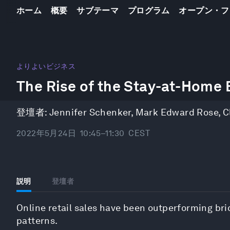
ホーム
概要
サブテーマ
プログラム
オープン・フ
0
seconds
よりよいビジネス
of
The Rise of the Stay-at-Home
47
minutes,
41
seconds
Volume
登壇者:
Jennifer Schenker
,
Mark Edward Rose
,
C
90%
2022年5月24日
10:45–11:30
CEST
説明
登壇者
Online retail sales have been outperforming bri
patterns.