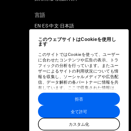
言語
EN
ES
中文
日本語
▪
▪
▪
このウェブサイトはCookieを使用し
ます
このサイトではCookieを使って、ユーザー
に合わせたコンテンツや広告の表示、トラ
フィックの分析を行っています。またユー
ザーによるサイトの利用状況についても情
報を収集し、ソーシャルメディアや広告配
信、データ解析の各パートナーに情報を共
有しています。ここで収集された情報は、
ユーザーが各パートナーに提供した他の情
報や各パートナーのサービスを使用した際
拒否
に収集された情報と組み合わされ、各パー
トナーによって使用されることがありま
全て許可
す。
カスタム化