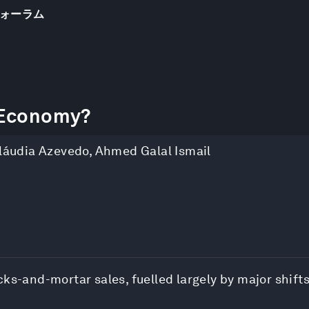
ォーラム
 Economy?
láudia Azevedo
,
Ahmed Galal Ismail
cks-and-mortar sales, fuelled largely by major shif