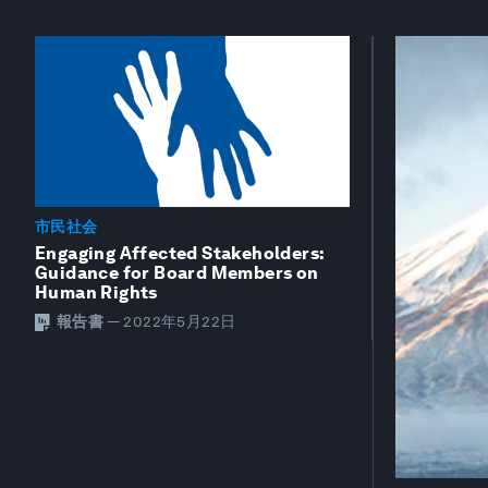
市民社会
Engaging Affected Stakeholders:
Guidance for Board Members on
Human Rights
報告書
—
2022年5月22日