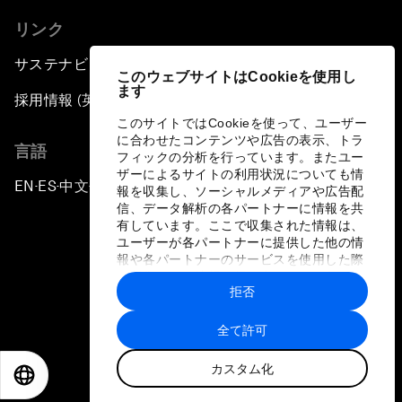
リンク
サステナビリティへの取り組み
このウェブサイトはCookieを使用し
ます
採用情報 (英語のみ)
このサイトではCookieを使って、ユーザー
に合わせたコンテンツや広告の表示、トラ
言語
フィックの分析を行っています。またユー
ザーによるサイトの利用状況についても情
EN
ES
中文
日本語
▪
▪
▪
報を収集し、ソーシャルメディアや広告配
信、データ解析の各パートナーに情報を共
有しています。ここで収集された情報は、
ユーザーが各パートナーに提供した他の情
報や各パートナーのサービスを使用した際
に収集された情報と組み合わされ、各パー
拒否
トナーによって使用されることがありま
プライバシーポリシーと利用規約
す。
全て許可
サイトマップ
カスタム化
©
2026
世界経済フォーラム
EN
ES
中文
日本語