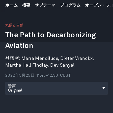
ホーム
概要
サブテーマ
プログラム
オープン・フ
0
seconds
気候と自然
of
The Path to Decarbonizing
41
minutes,
51
Aviation
seconds
登壇者:
María Mendiluce
,
Dieter Vranckx
,
Martha Hall Findlay
,
Dev Sanyal
2022年5月25日
11:45–12:30
CEST
音声