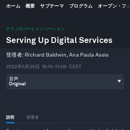
ホーム
概要
サブテーマ
プログラム
オープン・フ
0
seconds
テクノロジーとイノベーション
of
Serving Up Digital Services
46
minutes,
32
seconds
登壇者:
Richard Baldwin
,
Ana Paula Assis
2022年5月25日
16:15–17:00
CEST
音声
説明
登壇者