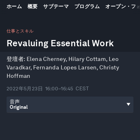
ホーム
概要
サブテーマ
プログラム
オープン・フ
0
seconds
仕事とスキル
of
Revaluing Essential Work
42
minutes,
54
seconds
登壇者:
Elena Cherney
,
Hilary Cottam
,
Leo
Varadkar
,
Fernanda Lopes Larsen
,
Christy
Hoffman
2022年5月23日
16:00–16:45
CEST
音声