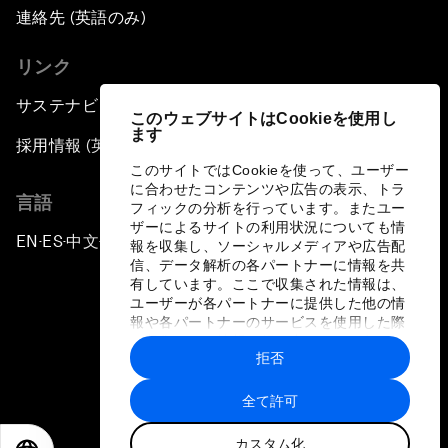
連絡先 (英語のみ)
リンク
サステナビリティへの取り組み
このウェブサイトはCookieを使用し
ます
採用情報 (英語のみ)
このサイトではCookieを使って、ユーザー
に合わせたコンテンツや広告の表示、トラ
言語
フィックの分析を行っています。またユー
ザーによるサイトの利用状況についても情
EN
ES
中文
日本語
▪
▪
▪
報を収集し、ソーシャルメディアや広告配
信、データ解析の各パートナーに情報を共
有しています。ここで収集された情報は、
ユーザーが各パートナーに提供した他の情
報や各パートナーのサービスを使用した際
に収集された情報と組み合わされ、各パー
拒否
トナーによって使用されることがありま
プライバシーポリシーと利用規約
す。
全て許可
サイトマップ
カスタム化