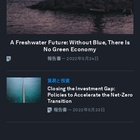
A Freshwater Future: Without Blue, There Is
No Green Economy
報告書
—
2022年5月24日
貿易と投資
Closing the Investment Gap:
Policies to Accelerate the Net-Zero
Transition
報告書
—
2022年5月23日