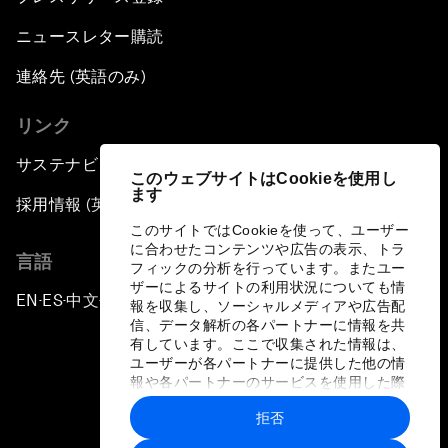
ニュースレター購読
連絡先 (英語のみ)
リンク
サステナビリティへの取り組み
このウェブサイトはCookieを使用し
ます
採用情報 (英語のみ)
このサイトではCookieを使って、ユーザー
に合わせたコンテンツや広告の表示、トラ
言語
フィックの分析を行っています。またユー
ザーによるサイトの利用状況についても情
EN
ES
中文
日本語
▪
▪
▪
報を収集し、ソーシャルメディアや広告配
信、データ解析の各パートナーに情報を共
有しています。ここで収集された情報は、
ユーザーが各パートナーに提供した他の情
報や各パートナーのサービスを使用した際
に収集された情報と組み合わされ、各パー
拒否
トナーによって使用されることがありま
プライバシーポリシーと利用規約
す。