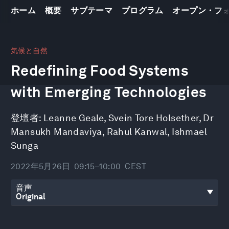
ホーム
概要
サブテーマ
プログラム
オープン・フ
0
seconds
気候と自然
of
Redefining Food Systems
49
minutes,
18
with Emerging Technologies
seconds
登壇者:
Leanne Geale
,
Svein Tore Holsether
,
Dr
Mansukh Mandaviya
,
Rahul Kanwal
,
Ishmael
Sunga
2022年5月26日
09:15–10:00
CEST
音声