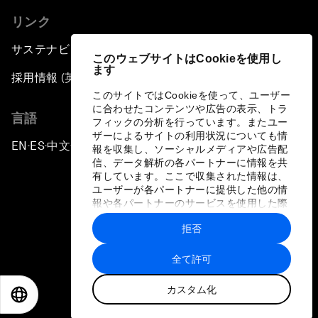
リンク
サステナビリティへの取り組み
このウェブサイトはCookieを使用し
ます
採用情報 (英語のみ)
このサイトではCookieを使って、ユーザー
に合わせたコンテンツや広告の表示、トラ
言語
フィックの分析を行っています。またユー
ザーによるサイトの利用状況についても情
EN
ES
中文
日本語
▪
▪
▪
報を収集し、ソーシャルメディアや広告配
信、データ解析の各パートナーに情報を共
有しています。ここで収集された情報は、
ユーザーが各パートナーに提供した他の情
報や各パートナーのサービスを使用した際
に収集された情報と組み合わされ、各パー
拒否
トナーによって使用されることがありま
プライバシーポリシーと利用規約
す。
全て許可
サイトマップ
カスタム化
©
2026
世界経済フォーラム
EN
ES
中文
日本語