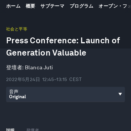
ホーム
概要
サブテーマ
プログラム
オープン・フ
0
seconds
社会と平等
of
Press Conference: Launch of
31
minutes,
48
Generation Valuable
seconds
登壇者:
Blanca Juti
2022年5月24日
12:45–13:15
CEST
音声
説明
登壇者