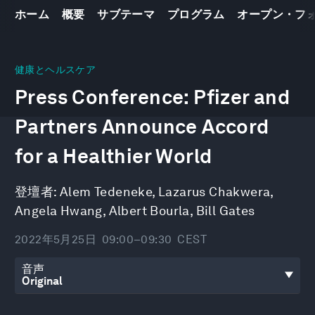
ホーム
概要
サブテーマ
プログラム
オープン・フ
0
seconds
健康とヘルスケア
of
Press Conference: Pfizer and
29
minutes,
53
Partners Announce Accord
seconds
for a Healthier World
登壇者:
Alem Tedeneke
,
Lazarus Chakwera
,
Angela Hwang
,
Albert Bourla
,
Bill Gates
2022年5月25日
09:00–09:30
CEST
音声