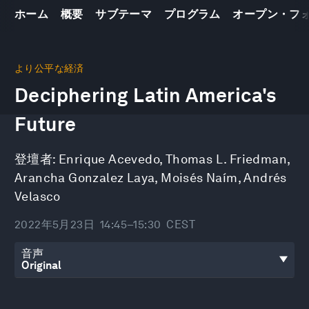
ホーム
概要
サブテーマ
プログラム
オープン・フ
0
seconds
より公平な経済
of
Deciphering Latin America's
44
minutes,
2
Future
seconds
登壇者:
Enrique Acevedo
,
Thomas L. Friedman
,
Arancha Gonzalez Laya
,
Moisés Naím
,
Andrés
Velasco
2022年5月23日
14:45–15:30
CEST
音声