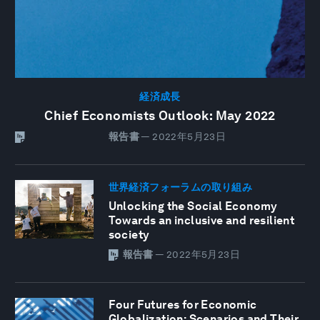
経済成長
Chief Economists Outlook: May 2022
報告書
—
2022年5月23日
世界経済フォーラムの取り組み
Unlocking the Social Economy
Towards an inclusive and resilient
society
報告書
—
2022年5月23日
Four Futures for Economic
Globalization: Scenarios and Their