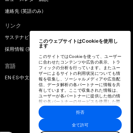
連絡先 (英語のみ)
リンク
サステナビリティへの取り組み
このウェブサイトはCookieを使用し
ます
採用情報 (英語のみ)
このサイトではCookieを使って、ユーザー
に合わせたコンテンツや広告の表示、トラ
言語
フィックの分析を行っています。またユー
ザーによるサイトの利用状況についても情
EN
ES
中文
日本語
▪
▪
▪
報を収集し、ソーシャルメディアや広告配
信、データ解析の各パートナーに情報を共
有しています。ここで収集された情報は、
ユーザーが各パートナーに提供した他の情
報や各パートナーのサービスを使用した際
に収集された情報と組み合わされ、各パー
拒否
トナーによって使用されることがありま
プライバシーポリシーと利用規約
す。
全て許可
サイトマップ