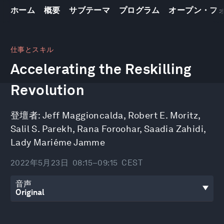
ホーム
概要
サブテーマ
プログラム
オープン・フ
0
seconds
仕事とスキル
of
Accelerating the Reskilling
55
minutes,
57
Revolution
seconds
登壇者:
Jeff Maggioncalda
,
Robert E. Moritz
,
Salil S. Parekh
,
Rana Foroohar
,
Saadia Zahidi
,
Lady Mariéme Jamme
2022年5月23日
08:15–09:15
CEST
音声