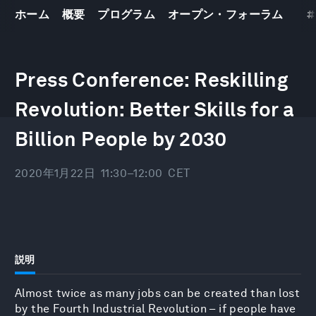
ホーム
概要
プログラム
オープン・フォーラム
#
世界経済フォーラム
年次総会2020
21
–
24 1 2020
Press Conference: Reskilling
Revolution: Better Skills for a
Billion People by 2030
2020年1月22日
11:30–12:00
CET
説明
Almost twice as many jobs can be created than lost
by the Fourth Industrial Revolution – if people have