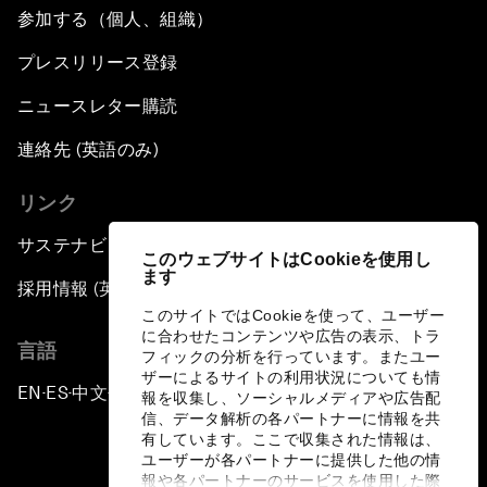
参加する（個人、組織）
プレスリリース登録
ニュースレター購読
連絡先 (英語のみ)
リンク
サステナビリティへの取り組み
このウェブサイトはCookieを使用し
ます
採用情報 (英語のみ)
このサイトではCookieを使って、ユーザー
に合わせたコンテンツや広告の表示、トラ
言語
フィックの分析を行っています。またユー
ザーによるサイトの利用状況についても情
EN
ES
中文
日本語
▪
▪
▪
報を収集し、ソーシャルメディアや広告配
信、データ解析の各パートナーに情報を共
有しています。ここで収集された情報は、
ユーザーが各パートナーに提供した他の情
報や各パートナーのサービスを使用した際