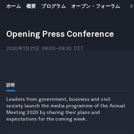
ホーム
概要
プログラム
オープン・フォーラム
#
世界経済フォーラム
年次総会2020
21
–
24 1 2020
Opening Press Conference
2020年1月21日
09:00–09:30
CET
説明
Leaders from government, business and civil
society launch the media programme of the Annual
Meeting 2020 by sharing their plans and
expectations for the coming week.