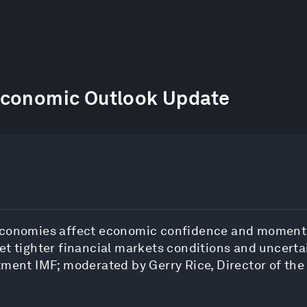
世界経済フォーラム
年次総会2020
21
–
24 1 2020
Economic Outlook Update
 economies affect economic confidence and moment
et tighter financial markets conditions and uncerta
rtment IMF; moderated by Gerry Rice, Director of t