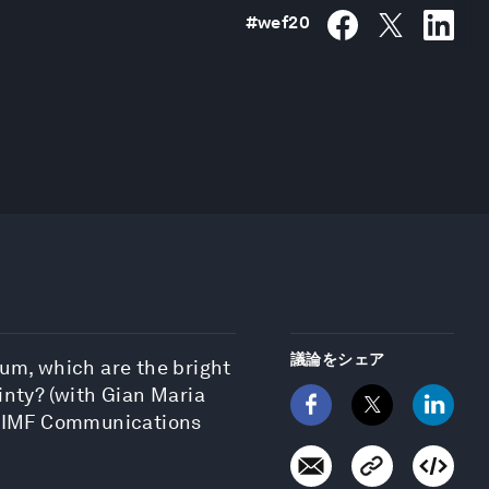
#
wef20
議論をシェア
um, which are the bright
inty? (with Gian Maria
he IMF Communications