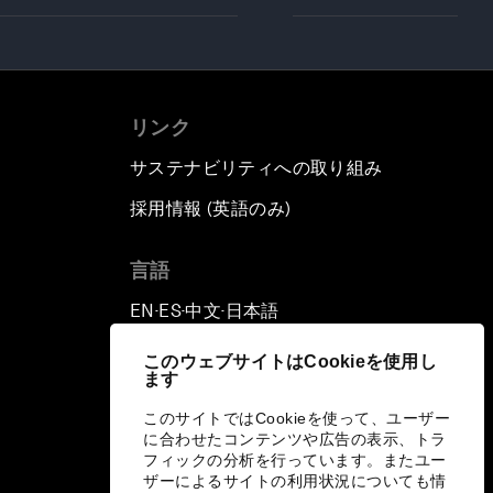
リンク
サステナビリティへの取り組み
採用情報 (英語のみ)
て
言語
EN
ES
中文
日本語
▪
▪
▪
このウェブサイトはCookieを使用し
ます
このサイトではCookieを使って、ユーザー
に合わせたコンテンツや広告の表示、トラ
フィックの分析を行っています。またユー
ザーによるサイトの利用状況についても情