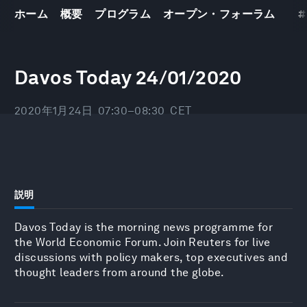
ホーム
概要
プログラム
オープン・フォーラム
#
世界経済フォーラム
年次総会2020
21
–
24 1 2020
Davos Today 24/01/2020
2020年1月24日
07:30–08:30
CET
説明
Davos Today is the morning news programme for
the World Economic Forum. Join Reuters for live
discussions with policy makers, top executives and
thought leaders from around the globe.