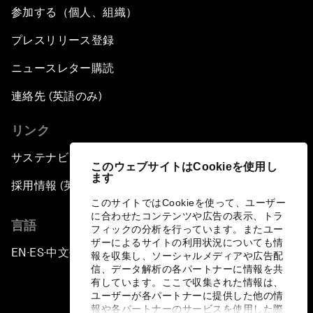
参加する（個人、組織）
プレスリリース登録
ニュースレター購読
連絡先 (英語のみ)
リンク
サステナビリティへの取り組み
このウェブサイトはCookieを使用し
ます
採用情報 (英語のみ)
このサイトではCookieを使って、ユーザー
に合わせたコンテンツや広告の表示、トラ
言語
フィックの分析を行っています。またユー
ザーによるサイトの利用状況についても情
EN
ES
中文
日本語
▪
▪
▪
報を収集し、ソーシャルメディアや広告配
信、データ解析の各パートナーに情報を共
有しています。ここで収集された情報は、
ユーザーが各パートナーに提供した他の情
報や各パートナーのサービスを使用した際