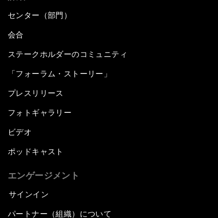
The Modern History of Globalization
センター（部門）
The Collapse of Cryptocurrency
会合
ステークホルダーのコミュニティ
Radically Reinventing Social Systems
「フォーラム・ストーリー」
Welcoming Remarks and Special Address
プレスリリース
Shaping Globalization 4.0
フォトギャラリー
ビデオ
Automated Markets
ポッドキャスト
Peace and Reconciliation in a Multipolar World
エンゲージメント
Managing a Global Garbage Crisis
サインイン
パートナー（組織）について
Plastic Pollution: An End in Sight?