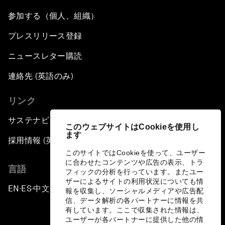
参加する（個人、組織）
Nuclear Brinksmanship
プレスリリース登録
Close Encounters with Jane Goodall and Skye
ニュースレター購読
Meaker
連絡先 (英語のみ)
Advancing the Belt and Road Initiative: China’s
リンク
Trillion-Dollar Vision
サステナビリティへの取り組み
このウェブサイトはCookieを使用し
Strategic Outlook on South Asia
ます
採用情報 (英語のみ)
このサイトではCookieを使って、ユーザー
Future Frontiers of Technology Control
に合わせたコンテンツや広告の表示、トラ
言語
フィックの分析を行っています。またユー
ザーによるサイトの利用状況についても情
Media Freedom in Crisis
EN
ES
中文
日本語
▪
▪
▪
報を収集し、ソーシャルメディアや広告配
信、データ解析の各パートナーに情報を共
有しています。ここで収集された情報は、
Achieving a Single Market in Africa
ユーザーが各パートナーに提供した他の情