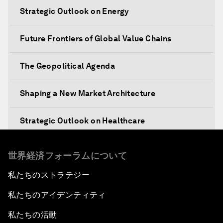
Strategic Outlook on Energy
Future Frontiers of Global Value Chains
The Geopolitical Agenda
Shaping a New Market Architecture
Strategic Outlook on Healthcare
Designing for Everyone
世界経済フォーラムについて
私たちのストラテジー
Water for Life
私たちのアイデンティティ
Rethinking Global Financial Risk
私たちの活動