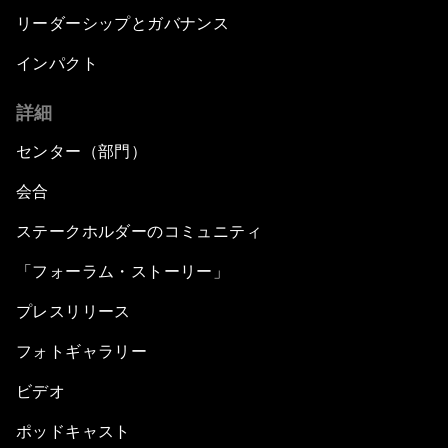
Strategic Outlook on the Digital Economy
リーダーシップとガバナンス
インパクト
Strategic Outlook on Consumption
詳細
The Modern History of Globalization
センター（部門）
The Collapse of Cryptocurrency
会合
ステークホルダーのコミュニティ
Radically Reinventing Social Systems
「フォーラム・ストーリー」
Welcoming Remarks and Special Address
プレスリリース
Shaping Globalization 4.0
フォトギャラリー
ビデオ
Automated Markets
ポッドキャスト