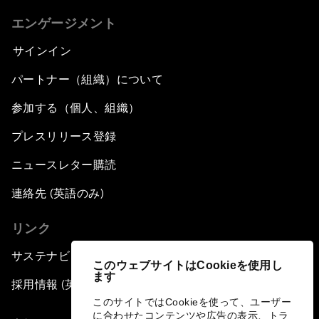
Peace and Reconciliation in a Multipolar World
エンゲージメント
Managing a Global Garbage Crisis
サインイン
パートナー（組織）について
Plastic Pollution: An End in Sight?
参加する（個人、組織）
Nuclear Brinksmanship
プレスリリース登録
Close Encounters with Jane Goodall and Skye
ニュースレター購読
Meaker
連絡先 (英語のみ)
Advancing the Belt and Road Initiative: China’s
リンク
Trillion-Dollar Vision
サステナビリティへの取り組み
このウェブサイトはCookieを使用し
Strategic Outlook on South Asia
ます
採用情報 (英語のみ)
このサイトではCookieを使って、ユーザー
Future Frontiers of Technology Control
に合わせたコンテンツや広告の表示、トラ