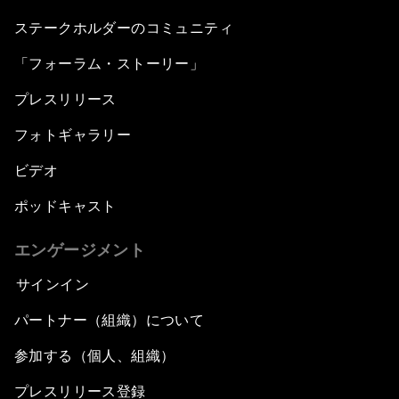
ステークホルダーのコミュニティ
Radically Reinventing Social Systems
「フォーラム・ストーリー」
Welcoming Remarks and Special Address
プレスリリース
Shaping Globalization 4.0
フォトギャラリー
ビデオ
Automated Markets
ポッドキャスト
Peace and Reconciliation in a Multipolar World
エンゲージメント
Managing a Global Garbage Crisis
サインイン
パートナー（組織）について
Plastic Pollution: An End in Sight?
参加する（個人、組織）
Nuclear Brinksmanship
プレスリリース登録