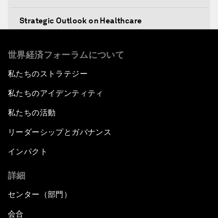
Strategic Outlook on Healthcare
Designing for Everyone
世界経済フォーラムについて
私たちのストラテジー
Water for Life
私たちのアイデンティティ
Rethinking Global Financial Risk
私たちの活動
Strategic Outlook on the Digital Economy
リーダーシップとガバナンス
インパクト
Strategic Outlook on Consumption
詳細
The Modern History of Globalization
センター（部門）
The Collapse of Cryptocurrency
会合