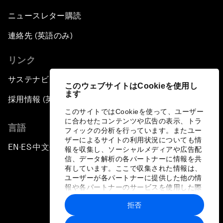
Close Encounters with Jane Goodall and Skye
ニュースレター購読
Meaker
連絡先 (英語のみ)
Advancing the Belt and Road Initiative: China’s
リンク
Trillion-Dollar Vision
サステナビリティへの取り組み
このウェブサイトはCookieを使用し
Strategic Outlook on South Asia
ます
採用情報 (英語のみ)
このサイトではCookieを使って、ユーザー
Future Frontiers of Technology Control
に合わせたコンテンツや広告の表示、トラ
言語
フィックの分析を行っています。またユー
ザーによるサイトの利用状況についても情
Media Freedom in Crisis
EN
ES
中文
日本語
▪
▪
▪
報を収集し、ソーシャルメディアや広告配
信、データ解析の各パートナーに情報を共
有しています。ここで収集された情報は、
Achieving a Single Market in Africa
ユーザーが各パートナーに提供した他の情
報や各パートナーのサービスを使用した際
に収集された情報と組み合わされ、各パー
A Conversation with Sir David Attenborough
拒否
トナーによって使用されることがありま
and HRH The Duke of Cambridge
プライバシーポリシーと利用規約
す。