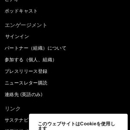
Automated Markets
ポッドキャスト
Peace and Reconciliation in a Multipolar World
エンゲージメント
Managing a Global Garbage Crisis
サインイン
パートナー（組織）について
Plastic Pollution: An End in Sight?
参加する（個人、組織）
Nuclear Brinksmanship
プレスリリース登録
Close Encounters with Jane Goodall and Skye
ニュースレター購読
Meaker
連絡先 (英語のみ)
Advancing the Belt and Road Initiative: China’s
リンク
Trillion-Dollar Vision
サステナビリティへの取り組み
このウェブサイトはCookieを使用し
Strategic Outlook on South Asia
ます