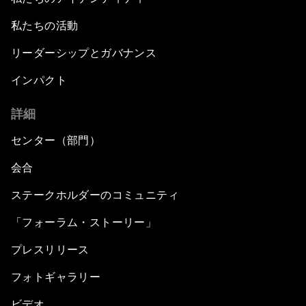
Rethinking Global Financial Risk
私たちの活動
Strategic Outlook on the Digital Economy
リーダーシップとガバナンス
インパクト
Strategic Outlook on Consumption
詳細
The Modern History of Globalization
センター（部門）
The Collapse of Cryptocurrency
会合
ステークホルダーのコミュニティ
Radically Reinventing Social Systems
「フォーラム・ストーリー」
Welcoming Remarks and Special Address
プレスリリース
Shaping Globalization 4.0
フォトギャラリー
ビデオ