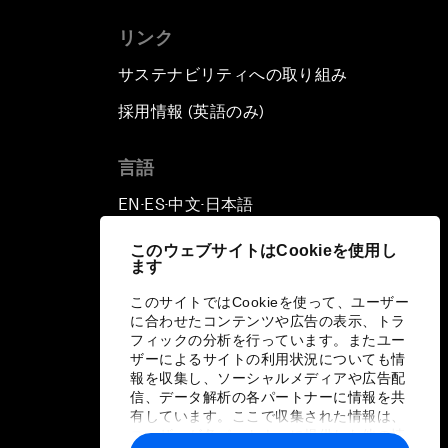
リンク
Automated Markets
サステナビリティへの取り組み
Peace and Reconciliation in a
採用情報 (英語のみ)
て
Multipolar World
言語
Managing a Global Garbage
EN
ES
中文
日本語
▪
▪
▪
Crisis
このウェブサイトはCookieを使用し
Plastic Pollution: An End in
ます
Sight?
このサイトではCookieを使って、ユーザー
に合わせたコンテンツや広告の表示、トラ
Nuclear Brinksmanship
フィックの分析を行っています。またユー
ザーによるサイトの利用状況についても情
報を収集し、ソーシャルメディアや広告配
Close Encounters with Jane
信、データ解析の各パートナーに情報を共
有しています。ここで収集された情報は、
Goodall and Skye Meaker
ユーザーが各パートナーに提供した他の情