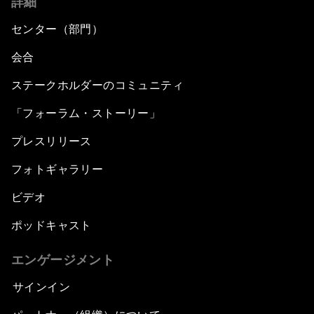
詳細
The Modern History of Globalization
センター（部門）
The Collapse of Cryptocurrency
会合
ステークホルダーのコミュニティ
Radically Reinventing Social Systems
「フォーラム・ストーリー」
Welcoming Remarks and Special Address
プレスリリース
Shaping Globalization 4.0
フォトギャラリー
ビデオ
Automated Markets
ポッドキャスト
Peace and Reconciliation in a Multipolar World
エンゲージメント
Managing a Global Garbage Crisis
サインイン