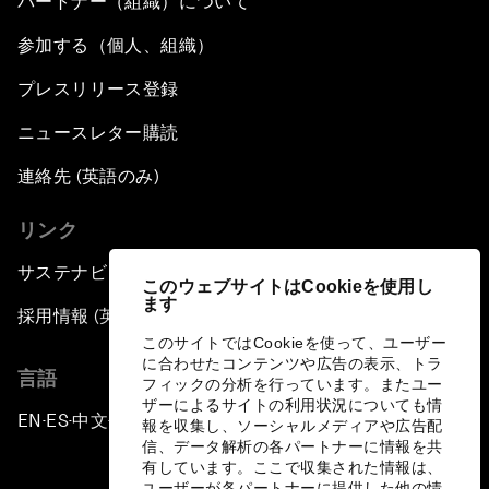
パートナー（組織）について
Plastic Pollution: An End in Sight?
参加する（個人、組織）
Nuclear Brinksmanship
プレスリリース登録
Close Encounters with Jane Goodall and Skye
ニュースレター購読
Meaker
連絡先 (英語のみ)
Advancing the Belt and Road Initiative: China’s
リンク
Trillion-Dollar Vision
サステナビリティへの取り組み
このウェブサイトはCookieを使用し
Strategic Outlook on South Asia
ます
採用情報 (英語のみ)
このサイトではCookieを使って、ユーザー
Future Frontiers of Technology Control
に合わせたコンテンツや広告の表示、トラ
言語
フィックの分析を行っています。またユー
ザーによるサイトの利用状況についても情
Media Freedom in Crisis
EN
ES
中文
日本語
▪
▪
▪
報を収集し、ソーシャルメディアや広告配
信、データ解析の各パートナーに情報を共
有しています。ここで収集された情報は、
Achieving a Single Market in Africa
ユーザーが各パートナーに提供した他の情