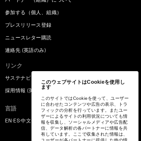
Plastic Pollution: An End in Sight?
参加する（個人、組織）
Nuclear Brinksmanship
プレスリリース登録
Close Encounters with Jane Goodall and Skye
ニュースレター購読
Meaker
連絡先 (英語のみ)
Advancing the Belt and Road Initiative: China’s
リンク
Trillion-Dollar Vision
サステナビリティへの取り組み
このウェブサイトはCookieを使用し
Strategic Outlook on South Asia
ます
採用情報 (英語のみ)
このサイトではCookieを使って、ユーザー
Future Frontiers of Technology Control
に合わせたコンテンツや広告の表示、トラ
言語
フィックの分析を行っています。またユー
ザーによるサイトの利用状況についても情
Media Freedom in Crisis
EN
ES
中文
日本語
▪
▪
▪
報を収集し、ソーシャルメディアや広告配
信、データ解析の各パートナーに情報を共
有しています。ここで収集された情報は、
Achieving a Single Market in Africa
ユーザーが各パートナーに提供した他の情