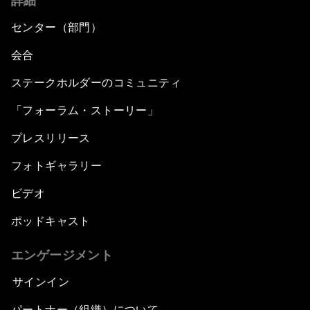
詳細
The Modern History of Globalization
センター（部門）
The Collapse of Cryptocurrency
会合
ステークホルダーのコミュニティ
Radically Reinventing Social Systems
「フォーラム・ストーリー」
Welcoming Remarks and Special Address
プレスリリース
Shaping Globalization 4.0
フォトギャラリー
ビデオ
Automated Markets
ポッドキャスト
Peace and Reconciliation in a Multipolar World
エンゲージメント
Managing a Global Garbage Crisis
サインイン
パートナー（組織）について