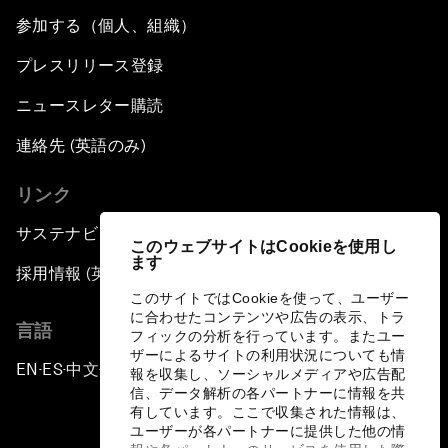
参加する（個人、組織）
Nuclear Brinksmanship
プレスリリース登録
Close Encounters with Jane Goodall and Skye
ニュースレター購読
Meaker
連絡先 (英語のみ)
Advancing the Belt and Road Initiative: China’s
リンク
Trillion-Dollar Vision
サステナビリティへの取り組み
このウェブサイトはCookieを使用し
Strategic Outlook on South Asia
ます
採用情報 (英語のみ)
このサイトではCookieを使って、ユーザー
Future Frontiers of Technology Control
に合わせたコンテンツや広告の表示、トラ
言語
フィックの分析を行っています。またユー
ザーによるサイトの利用状況についても情
Media Freedom in Crisis
EN
ES
中文
日本語
▪
▪
▪
報を収集し、ソーシャルメディアや広告配
信、データ解析の各パートナーに情報を共
有しています。ここで収集された情報は、
Achieving a Single Market in Africa
ユーザーが各パートナーに提供した他の情