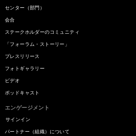
センター（部門）
The Collapse of Cryptocurrency
会合
ステークホルダーのコミュニティ
Radically Reinventing Social Systems
「フォーラム・ストーリー」
Welcoming Remarks and Special Address
プレスリリース
Shaping Globalization 4.0
フォトギャラリー
ビデオ
Automated Markets
ポッドキャスト
Peace and Reconciliation in a Multipolar World
エンゲージメント
Managing a Global Garbage Crisis
サインイン
パートナー（組織）について
Plastic Pollution: An End in Sight?