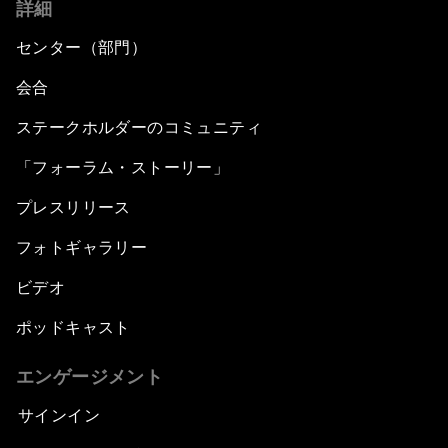
詳細
Inequality?
センター（部門）
Fostering Inclusivity
会合
Into a Deal-Based Global Order?
ステークホルダーのコミュニティ
「フォーラム・ストーリー」
Post-Establishment Politics?
プレスリリース
An Insight, An Idea with Cate Blanchett
フォトギャラリー
Strategic Outlook: Eurasia
ビデオ
ポッドキャスト
Reconnecting Refugees
エンゲージメント
Bio-Inspired Innovation Unleashed
サインイン