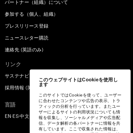
An Insight, An Idea with Shah Rukh Khan
パートナー（組織）について
参加する（個人、組織）
Can We Live with Monopolies?
プレスリリース登録
Gender, Power and Stemming Sexual
ニュースレター購読
Harassment
連絡先 (英語のみ)
Global Science Outlook
リンク
Next-Generation Storytellers
サステナビリティへの取り組み
このウェブサイトはCookieを使用し
ます
採用情報 (英語のみ)
Saving Economic Globalization from Itself
このサイトではCookieを使って、ユーザー
に合わせたコンテンツや広告の表示、トラ
言語
How Is China Leading the World?
フィックの分析を行っています。またユー
ザーによるサイトの利用状況についても情
EN
ES
中文
日本語
▪
▪
▪
報を収集し、ソーシャルメディアや広告配
Towards Better Capitalism
信、データ解析の各パートナーに情報を共
有しています。ここで収集された情報は、