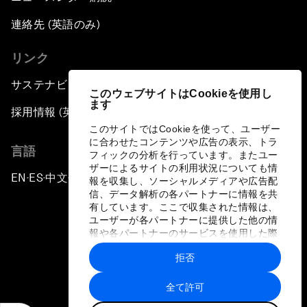
Harassment
連絡先 (英語のみ)
Global Science Outlook
リンク
Next-Generation Storytellers
サステナビリティへの取り組み
このウェブサイトはCookieを使用し
ます
採用情報 (英語のみ)
Saving Economic Globalization from Itself
このサイトではCookieを使って、ユーザー
に合わせたコンテンツや広告の表示、トラ
言語
How Is China Leading the World?
フィックの分析を行っています。またユー
ザーによるサイトの利用状況についても情
EN
ES
中文
日本語
▪
▪
▪
報を収集し、ソーシャルメディアや広告配
Towards Better Capitalism
信、データ解析の各パートナーに情報を共
有しています。ここで収集された情報は、
ユーザーが各パートナーに提供した他の情
Pioneering the Future of Governance in the
報や各パートナーのサービスを使用した際
Arab World
に収集された情報と組み合わされ、各パー
拒否
トナーによって使用されることがありま
プライバシーポリシーと利用規約
す。
A New Era for Energy Politics
全て許可
サイトマップ