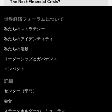
The Next Financial Crisis?
Why Is Our World Fractured?
世界経済フォーラムについて
私たちのストラテジー
In Technology We Trust?
私たちのアイデンティティ
Welcoming Remarks and Special Address
私たちの活動
Opening Plenary with Narendra Modi, Prime
リーダーシップとガバナンス
Minister of India
インパクト
How Is Rentier Capitalism Aggravating
詳細
Inequality?
センター（部門）
Fostering Inclusivity
会合
Into a Deal-Based Global Order?
ステークホルダーのコミュニティ