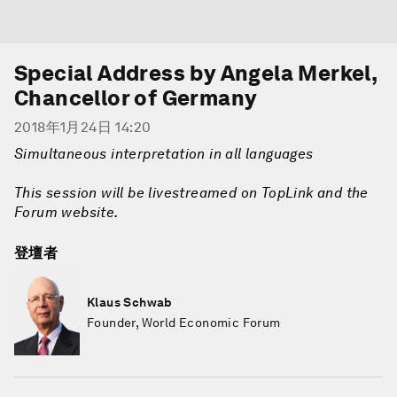
Special Address by Angela Merkel,
Chancellor of Germany
2018年1月24日 14:20
Simultaneous interpretation in all languages
This session will be livestreamed on TopLink and the
Forum website.
登壇者
Klaus Schwab
Founder, World Economic Forum