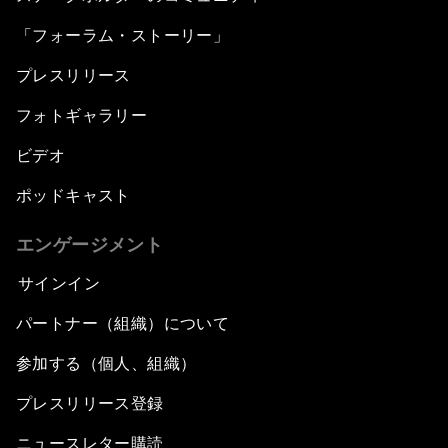
「フォーラム・ストーリー」
Post-Establishment Politics?
プレスリリース
An Insight, An Idea with Cate Blanchett
フォトギャラリー
Strategic Outlook: Eurasia
ビデオ
ポッドキャスト
Reconnecting Refugees
エンゲージメント
Bio-Inspired Innovation Unleashed
サインイン
An Insight, An Idea with Shah Rukh Khan
パートナー（組織）について
参加する（個人、組織）
Can We Live with Monopolies?
プレスリリース登録
Gender, Power and Stemming Sexual
ニュースレター購読