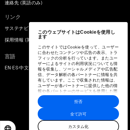
連絡先 (英語のみ)
Global Science Outlook
リンク
Next-Generation Storytellers
サステナビリティへの取り組み
このウェブサイトはCookieを使用し
ます
採用情報 (英語のみ)
Saving Economic Globalization from Itself
このサイトではCookieを使って、ユーザー
に合わせたコンテンツや広告の表示、トラ
言語
How Is China Leading the World?
フィックの分析を行っています。またユー
ザーによるサイトの利用状況についても情
EN
ES
中文
日本語
▪
▪
▪
報を収集し、ソーシャルメディアや広告配
Towards Better Capitalism
信、データ解析の各パートナーに情報を共
有しています。ここで収集された情報は、
ユーザーが各パートナーに提供した他の情
Pioneering the Future of Governance in the
報や各パートナーのサービスを使用した際
Arab World
に収集された情報と組み合わされ、各パー
拒否
トナーによって使用されることがありま
プライバシーポリシーと利用規約
す。
A New Era for Energy Politics
全て許可
サイトマップ
カスタム化
The Weaponization of Culture
©
2026
世界経済フォーラム
EN
ES
中文
日本語