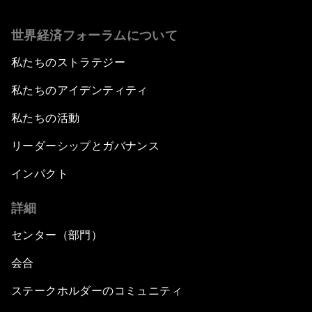
Why Is Our World Fractured?
世界経済フォーラムについて
私たちのストラテジー
In Technology We Trust?
私たちのアイデンティティ
Welcoming Remarks and Special Address
私たちの活動
Opening Plenary with Narendra Modi, Prime
リーダーシップとガバナンス
Minister of India
インパクト
How Is Rentier Capitalism Aggravating
詳細
Inequality?
センター（部門）
Fostering Inclusivity
会合
Into a Deal-Based Global Order?
ステークホルダーのコミュニティ