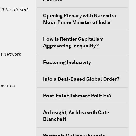
ill be closed
Opening Plenary with Narendra
Modi, Prime Minister of India
How Is Rentier Capitalism
Aggravating Inequality?
ss Network
Fostering Inclusivity
Into a Deal-Based Global Order?
 America
Post-Establishment Politics?
An Insight, An Idea with Cate
Blanchett
Strategic Outlook: Eurasia