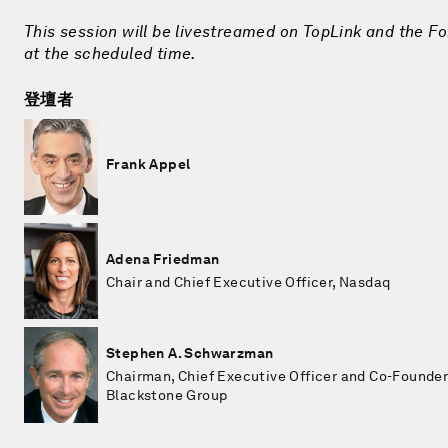
This session will be livestreamed on TopLink and the Fo
at the scheduled time.
登壇者
Frank Appel
Adena Friedman
Chair and Chief Executive Officer, Nasdaq
Stephen A. Schwarzman
Chairman, Chief Executive Officer and Co-Founder
Blackstone Group