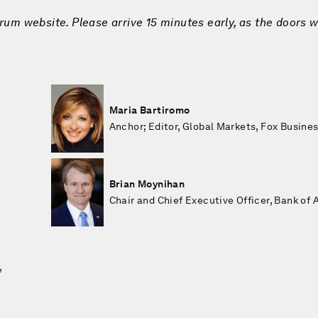
rum website. Please arrive 15 minutes early, as the doors w
Maria Bartiromo
Anchor; Editor, Global Markets, Fox Busine
Brian Moynihan
Chair and Chief Executive Officer, Bank of
,