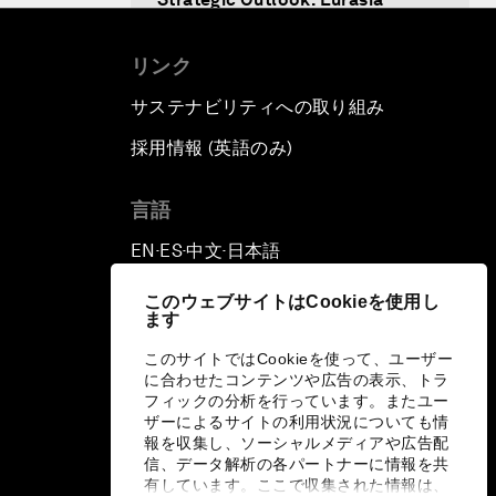
Reconnecting Refugees
リンク
サステナビリティへの取り組み
Bio-Inspired Innovation
Unleashed
採用情報 (英語のみ)
て
An Insight, An Idea with Shah
言語
Rukh Khan
EN
ES
中文
日本語
▪
▪
▪
Can We Live with Monopolies?
このウェブサイトはCookieを使用し
ます
Gender, Power and Stemming
このサイトではCookieを使って、ユーザー
Sexual Harassment
に合わせたコンテンツや広告の表示、トラ
フィックの分析を行っています。またユー
ザーによるサイトの利用状況についても情
Global Science Outlook
報を収集し、ソーシャルメディアや広告配
信、データ解析の各パートナーに情報を共
有しています。ここで収集された情報は、