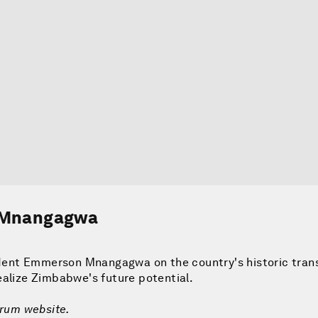
n Mnangagwa
ent Emmerson Mnangagwa on the country's historic transi
ealize Zimbabwe's future potential.
orum website.