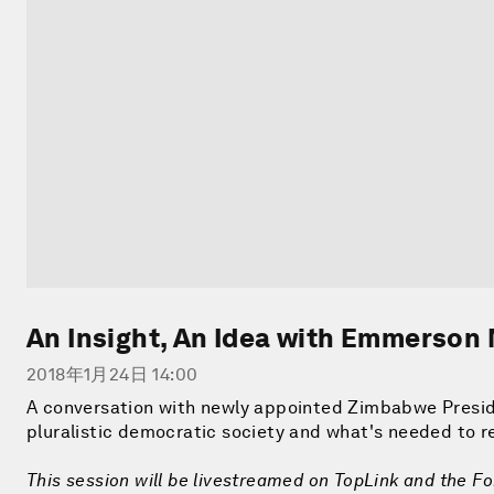
An Insight, An Idea with Emmerso
2018年1月24日 14:00
A conversation with newly appointed Zimbabwe Presid
pluralistic democratic society and what's needed to r
This session will be livestreamed on TopLink and the F