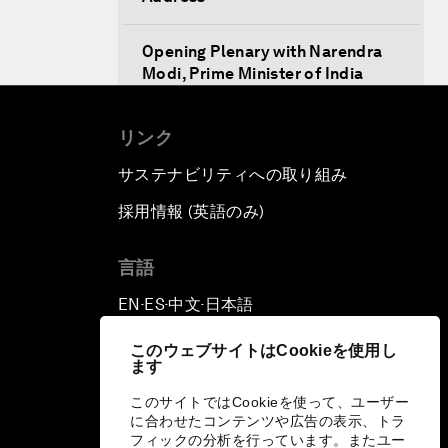
Opening Plenary with Narendra
Modi, Prime Minister of India
How Is Rentier Capitalism
リンク
Aggravating Inequality?
サステナビリティへの取り組み
Fostering Inclusivity
採用情報 (英語のみ)
て
Into a Deal-Based Global Order?
言語
EN
ES
中文
日本語
▪
▪
▪
Post-Establishment Politics?
このウェブサイトはCookieを使用し
ます
An Insight, An Idea with Cate
Blanchett
このサイトではCookieを使って、ユーザー
に合わせたコンテンツや広告の表示、トラ
フィックの分析を行っています。またユー
Strategic Outlook: Eurasia