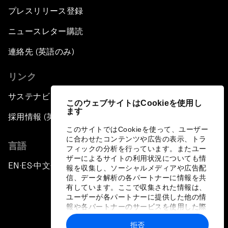
プレスリリース登録
Gender, Power and Stemming Sexual
ニュースレター購読
Harassment
連絡先 (英語のみ)
Global Science Outlook
リンク
Next-Generation Storytellers
サステナビリティへの取り組み
このウェブサイトはCookieを使用し
ます
採用情報 (英語のみ)
Saving Economic Globalization from Itself
このサイトではCookieを使って、ユーザー
に合わせたコンテンツや広告の表示、トラ
言語
How Is China Leading the World?
フィックの分析を行っています。またユー
ザーによるサイトの利用状況についても情
EN
ES
中文
日本語
▪
▪
▪
報を収集し、ソーシャルメディアや広告配
Towards Better Capitalism
信、データ解析の各パートナーに情報を共
有しています。ここで収集された情報は、
ユーザーが各パートナーに提供した他の情
Pioneering the Future of Governance in the
報や各パートナーのサービスを使用した際
Arab World
に収集された情報と組み合わされ、各パー
拒否
トナーによって使用されることがありま