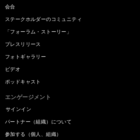
会合
Into a Deal-Based Global Order?
ステークホルダーのコミュニティ
「フォーラム・ストーリー」
Post-Establishment Politics?
プレスリリース
An Insight, An Idea with Cate Blanchett
フォトギャラリー
Strategic Outlook: Eurasia
ビデオ
ポッドキャスト
Reconnecting Refugees
エンゲージメント
Bio-Inspired Innovation Unleashed
サインイン
An Insight, An Idea with Shah Rukh Khan
パートナー（組織）について
参加する（個人、組織）
Can We Live with Monopolies?