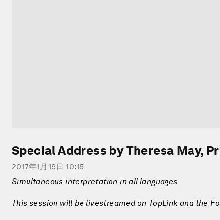
Special Address by Theresa May, Pr
2017年1月19日 10:15
Simultaneous interpretation in all languages
This session will be livestreamed on TopLink and the F