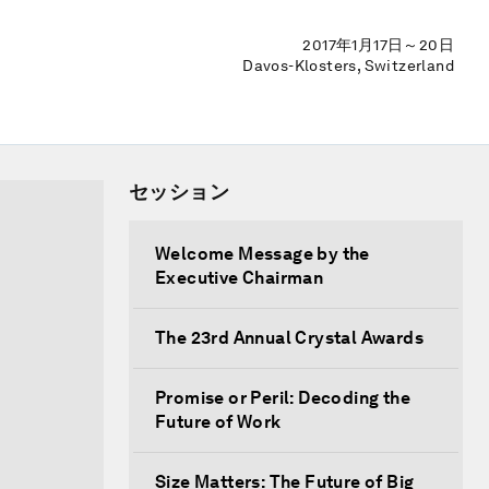
2017年1月17日～20日
Davos-Klosters, Switzerland
セッション
Welcome Message by the
Executive Chairman
The 23rd Annual Crystal Awards
Promise or Peril: Decoding the
Future of Work
Size Matters: The Future of Big