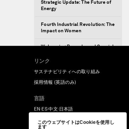
Strategic Update: The Future of
Energy
Fourth Industrial Revolution: The
Impact on Women
Welcoming Remarks and Special
Address
リンク
Opening Plenary with Xi Jinping,
サステナビリティへの取り組み
President of the People’s
Republic of China
採用情報 (英語のみ)
て
What Is it to Be Human in the
言語
Fourth Industrial Revolution?
EN
ES
中文
日本語
▪
▪
▪
An Insight, An Idea with Matt
このウェブサイトはCookieを使用し
Damon and Gary White
ます