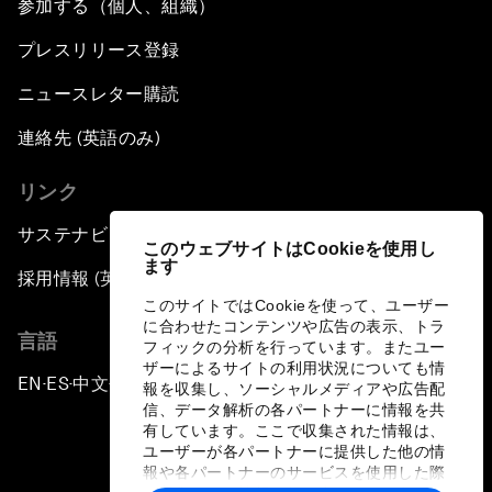
参加する（個人、組織）
Powering Africa
プレスリリース登録
An Insight, An Idea with Shakira
ニュースレター購読
Who Can Lead a Multipolar World?
連絡先 (英語のみ)
リンク
An Insight, An Idea with Guy Standing
サステナビリティへの取り組み
このウェブサイトはCookieを使用し
A Conversation with John Kerry: Diplomacy in
ます
採用情報 (英語のみ)
an Era of Disruption
このサイトではCookieを使って、ユーザー
に合わせたコンテンツや広告の表示、トラ
言語
Ending Corruption
フィックの分析を行っています。またユー
ザーによるサイトの利用状況についても情
EN
ES
中文
日本語
▪
▪
▪
報を収集し、ソーシャルメディアや広告配
Rebuilding Trust in the Healthcare Industry
信、データ解析の各パートナーに情報を共
有しています。ここで収集された情報は、
ユーザーが各パートナーに提供した他の情
The New Lead Characters
報や各パートナーのサービスを使用した際