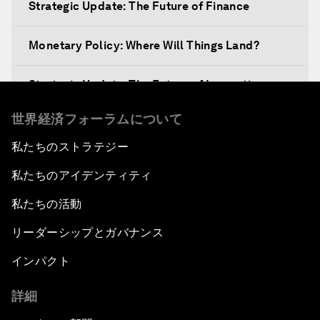
Strategic Update: The Future of Finance
Monetary Policy: Where Will Things Land?
Strategic Update: The Future of Innovation
世界経済フォーラムについて
Discover a World beyond X and Y Genes
私たちのストラテジー
Strategic Update: The Future of Energy
私たちのアイデンティティ
Fourth Industrial Revolution: The Impact on
私たちの活動
Women
リーダーシップとガバナンス
Welcoming Remarks and Special Address
インパクト
詳細
Opening Plenary with Xi Jinping, President of
the People’s Republic of China