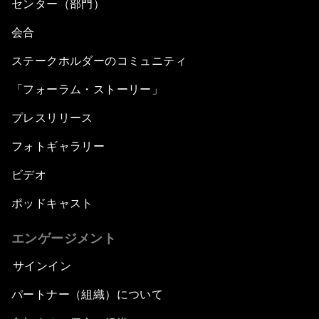
センター（部門）
What Is it to Be Human in the Fourth Industrial
会合
Revolution?
ステークホルダーのコミュニティ
An Insight, An Idea with Matt Damon and Gary
「フォーラム・ストーリー」
White
プレスリリース
Outlook for the United States
フォトギャラリー
ビデオ
Advancing the Sustainable Development
Agenda
ポッドキャスト
Artificial Intelligence
エンゲージメント
サインイン
A Conversation with Adel Al Jubeir on Middle
East Security
パートナー（組織）について