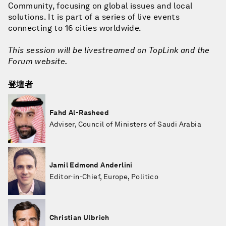
Community, focusing on global issues and local
solutions. It is part of a series of live events
connecting to 16 cities worldwide.
This session will be livestreamed on TopLink and the
Forum website.
登壇者
Fahd Al-Rasheed
Adviser, Council of Ministers of Saudi Arabia
Jamil Edmond Anderlini
Editor-in-Chief, Europe, Politico
Christian Ulbrich