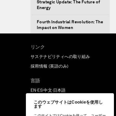
Strategic Update: The Future of
Energy
Fourth Industrial Revolution: The
Impact on Women
Welcoming Remarks and Special
リンク
Address
サステナビリティへの取り組み
Opening Plenary with Xi Jinping,
採用情報 (英語のみ)
て
President of the People’s
Republic of China
言語
What Is it to Be Human in the
EN
ES
中文
日本語
▪
▪
▪
Fourth Industrial Revolution?
このウェブサイトはCookieを使用し
ます
An Insight, An Idea with Matt
Damon and Gary White
このサイトではCookieを使って、ユーザー