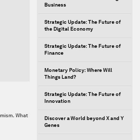
Business
Strategic Update: The Future of
the Digital Economy
Strategic Update: The Future of
Finance
Monetary Policy: Where Will
Things Land?
Strategic Update: The Future of
Innovation
ermism. What
Discover a World beyond X and Y
Genes