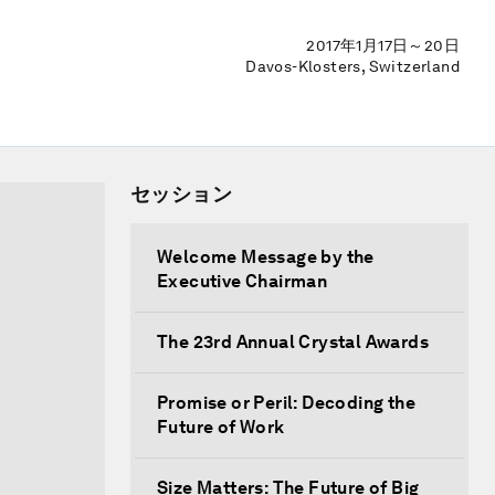
2017年1月17日～20日
Davos-Klosters, Switzerland
セッション
Welcome Message by the
Executive Chairman
The 23rd Annual Crystal Awards
Promise or Peril: Decoding the
Future of Work
Size Matters: The Future of Big