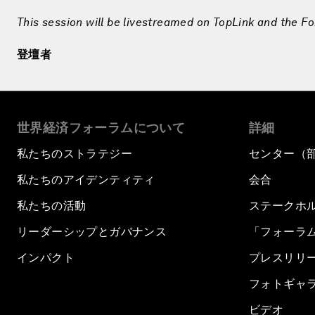
This session will be livestreamed on TopLink and the F
登壇者
世界経済フォーラムについて
詳細
私たちのストラテジー
センター（
私たちのアイデンティティ
会合
私たちの活動
ステークホ
リーダーシップとガバナンス
「フォーラ
インパクト
プレスリリ
フォトギャ
ビデオ