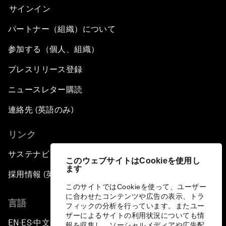
サインイン
A Conversation with Adel Al Jubeir on Middle
East Security
パートナー（組織）について
参加する（個人、組織）
Powering Africa
プレスリリース登録
An Insight, An Idea with Shakira
ニュースレター購読
Who Can Lead a Multipolar World?
連絡先 (英語のみ)
リンク
An Insight, An Idea with Guy Standing
サステナビリティへの取り組み
このウェブサイトはCookieを使用し
A Conversation with John Kerry: Diplomacy in
ます
採用情報 (英語のみ)
an Era of Disruption
このサイトではCookieを使って、ユーザー
に合わせたコンテンツや広告の表示、トラ
言語
Ending Corruption
フィックの分析を行っています。またユー
ザーによるサイトの利用状況についても情
EN
ES
中文
日本語
▪
▪
▪
報を収集し、ソーシャルメディアや広告配