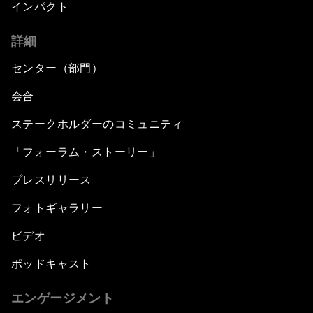
Welcoming Remarks and Special Address
インパクト
詳細
Opening Plenary with Xi Jinping, President of
the People’s Republic of China
センター（部門）
What Is it to Be Human in the Fourth Industrial
会合
Revolution?
ステークホルダーのコミュニティ
An Insight, An Idea with Matt Damon and Gary
「フォーラム・ストーリー」
White
プレスリリース
Outlook for the United States
フォトギャラリー
ビデオ
Advancing the Sustainable Development
Agenda
ポッドキャスト
Artificial Intelligence
エンゲージメント