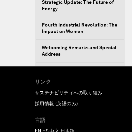
Strategic Update: The Future of
Energy
Fourth Industrial Revolution: The
Impact on Women
Welcoming Remarks and Special
Address
Opening Plenary with Xi Jinping,
President of the People’s
リンク
Republic of China
サステナビリティへの取り組み
What Is it to Be Human in the
採用情報 (英語のみ)
て
Fourth Industrial Revolution?
言語
An Insight, An Idea with Matt
Damon and Gary White
EN
ES
中文
日本語
▪
▪
▪