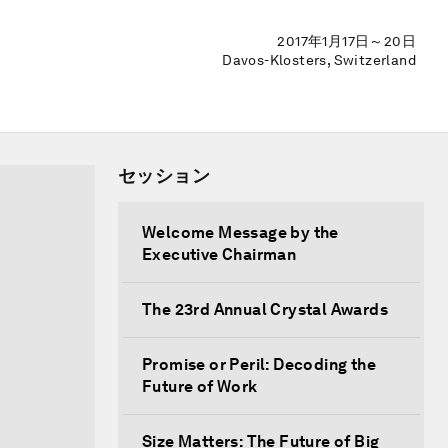
2017年1月17日～20日
Davos-Klosters, Switzerland
セッション
Welcome Message by the
Executive Chairman
The 23rd Annual Crystal Awards
Promise or Peril: Decoding the
Future of Work
Size Matters: The Future of Big