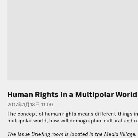
Human Rights in a Multipolar World
2017年1月18日 11:00
The concept of human rights means different things in
multipolar world, how will demographic, cultural and 
The Issue Briefing room is located in the Media Village.