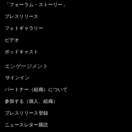
An Insight, An Idea with Matt Damon and Gary
「フォーラム・ストーリー」
White
プレスリリース
Outlook for the United States
フォトギャラリー
ビデオ
Advancing the Sustainable Development
Agenda
ポッドキャスト
Artificial Intelligence
エンゲージメント
サインイン
A Conversation with Adel Al Jubeir on Middle
East Security
パートナー（組織）について
参加する（個人、組織）
Powering Africa
プレスリリース登録
An Insight, An Idea with Shakira
ニュースレター購読