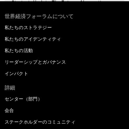
Strategic Update: The Future of Innovation
世界経済フォーラムについて
Discover a World beyond X and Y Genes
私たちのストラテジー
Strategic Update: The Future of Energy
私たちのアイデンティティ
Fourth Industrial Revolution: The Impact on
私たちの活動
Women
リーダーシップとガバナンス
Welcoming Remarks and Special Address
インパクト
詳細
Opening Plenary with Xi Jinping, President of
the People’s Republic of China
センター（部門）
What Is it to Be Human in the Fourth Industrial
会合
Revolution?
ステークホルダーのコミュニティ