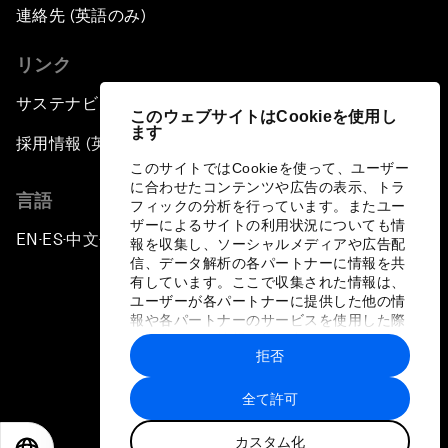
Who Can Lead a Multipolar World?
連絡先 (英語のみ)
リンク
An Insight, An Idea with Guy Standing
サステナビリティへの取り組み
このウェブサイトはCookieを使用し
A Conversation with John Kerry: Diplomacy in
ます
採用情報 (英語のみ)
an Era of Disruption
このサイトではCookieを使って、ユーザー
に合わせたコンテンツや広告の表示、トラ
言語
Ending Corruption
フィックの分析を行っています。またユー
ザーによるサイトの利用状況についても情
EN
ES
中文
日本語
▪
▪
▪
報を収集し、ソーシャルメディアや広告配
Rebuilding Trust in the Healthcare Industry
信、データ解析の各パートナーに情報を共
有しています。ここで収集された情報は、
ユーザーが各パートナーに提供した他の情
The New Lead Characters
報や各パートナーのサービスを使用した際
に収集された情報と組み合わされ、各パー
拒否
トナーによって使用されることがありま
Terrorism in the Digital Age
プライバシーポリシーと利用規約
す。
全て許可
サイトマップ
Global Growth Markets Outlook
カスタム化
©
2026
世界経済フォーラム