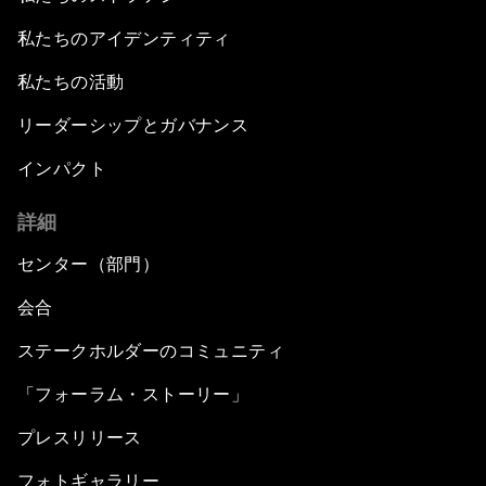
Strategic Update: The Future of Energy
私たちのアイデンティティ
Fourth Industrial Revolution: The Impact on
私たちの活動
Women
リーダーシップとガバナンス
Welcoming Remarks and Special Address
インパクト
詳細
Opening Plenary with Xi Jinping, President of
the People’s Republic of China
センター（部門）
What Is it to Be Human in the Fourth Industrial
会合
Revolution?
ステークホルダーのコミュニティ
An Insight, An Idea with Matt Damon and Gary
「フォーラム・ストーリー」
White
プレスリリース
Outlook for the United States
フォトギャラリー