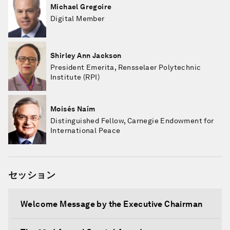
Michael Gregoire
Digital Member
Shirley Ann Jackson
President Emerita, Rensselaer Polytechnic
Institute (RPI)
Moisés Naím
Distinguished Fellow, Carnegie Endowment for
International Peace
セッション
Welcome Message by the Executive Chairman