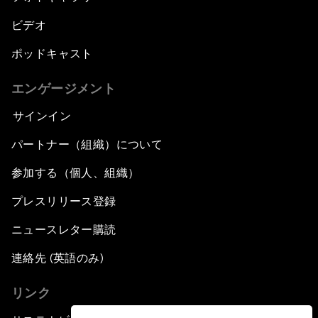
ビデオ
Advancing the Sustainable Development
Agenda
ポッドキャスト
Artificial Intelligence
エンゲージメント
サインイン
A Conversation with Adel Al Jubeir on Middle
East Security
パートナー（組織）について
参加する（個人、組織）
Powering Africa
プレスリリース登録
An Insight, An Idea with Shakira
ニュースレター購読
Who Can Lead a Multipolar World?
連絡先 (英語のみ)
リンク
An Insight, An Idea with Guy Standing