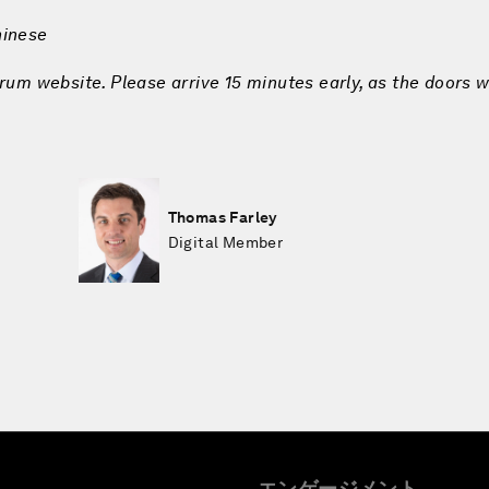
hinese
rum website. Please arrive 15 minutes early, as the doors w
Thomas Farley
Digital Member
エンゲージメント