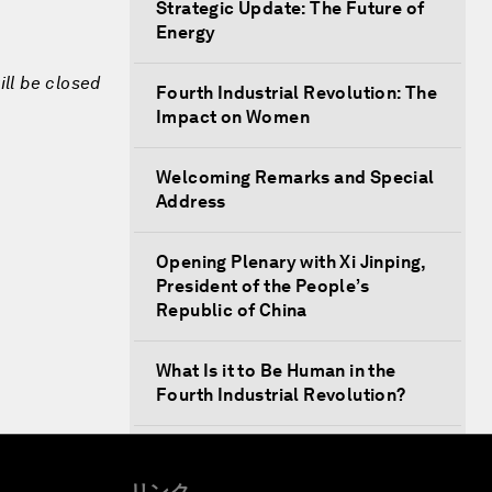
Strategic Update: The Future of
Energy
ill be closed
Fourth Industrial Revolution: The
Impact on Women
Welcoming Remarks and Special
Address
Opening Plenary with Xi Jinping,
President of the People’s
Republic of China
What Is it to Be Human in the
Fourth Industrial Revolution?
An Insight, An Idea with Matt
Damon and Gary White
リンク