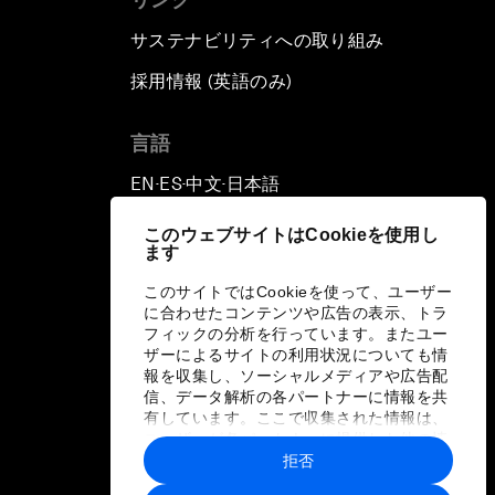
サステナビリティへの取り組み
Outlook for the United States
採用情報 (英語のみ)
て
Advancing the Sustainable
Development Agenda
言語
EN
ES
中文
日本語
▪
▪
▪
Artificial Intelligence
このウェブサイトはCookieを使用し
ます
A Conversation with Adel Al
Jubeir on Middle East Security
このサイトではCookieを使って、ユーザー
に合わせたコンテンツや広告の表示、トラ
フィックの分析を行っています。またユー
Powering Africa
ザーによるサイトの利用状況についても情
報を収集し、ソーシャルメディアや広告配
信、データ解析の各パートナーに情報を共
An Insight, An Idea with Shakira
有しています。ここで収集された情報は、
ユーザーが各パートナーに提供した他の情
報や各パートナーのサービスを使用した際
Who Can Lead a Multipolar
拒否
に収集された情報と組み合わされ、各パー
World?