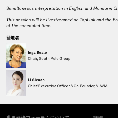
Simultaneous interpretation in English and Mandarin C
This session will be livestreamed on TopLink and the Fo
at the scheduled time.
登壇者
Inga Beale
Chair, South Pole Group
Li Sixuan
Chief Executive Officer & Co-Founder, VIAVIA
世界経済フォーラムについて
詳細