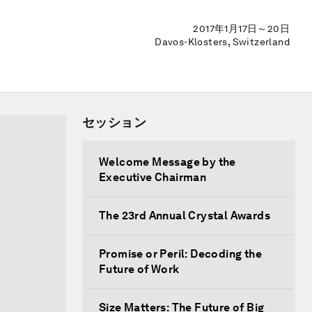
2017年1月17日～20日
Davos-Klosters, Switzerland
セッション
Welcome Message by the
Executive Chairman
The 23rd Annual Crystal Awards
Promise or Peril: Decoding the
Future of Work
Size Matters: The Future of Big