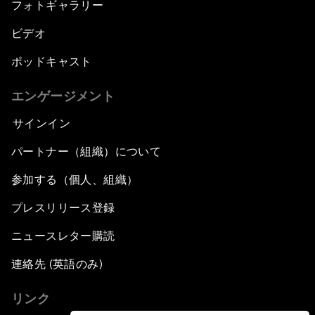
Outlook for the United States
フォトギャラリー
ビデオ
Advancing the Sustainable Development
Agenda
ポッドキャスト
Artificial Intelligence
エンゲージメント
サインイン
A Conversation with Adel Al Jubeir on Middle
East Security
パートナー（組織）について
参加する（個人、組織）
Powering Africa
プレスリリース登録
An Insight, An Idea with Shakira
ニュースレター購読
Who Can Lead a Multipolar World?
連絡先 (英語のみ)
リンク
An Insight, An Idea with Guy Standing