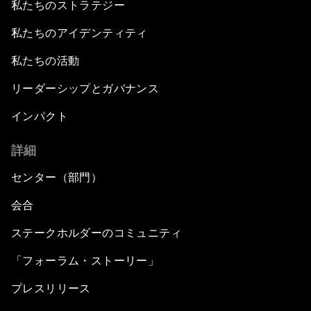
私たちのストラテジー
Strategic Update: The Future of Energy
私たちのアイデンティティ
Fourth Industrial Revolution: The Impact on
私たちの活動
Women
リーダーシップとガバナンス
Welcoming Remarks and Special Address
インパクト
詳細
Opening Plenary with Xi Jinping, President of
the People’s Republic of China
センター（部門）
What Is it to Be Human in the Fourth Industrial
会合
Revolution?
ステークホルダーのコミュニティ
An Insight, An Idea with Matt Damon and Gary
「フォーラム・ストーリー」
White
プレスリリース