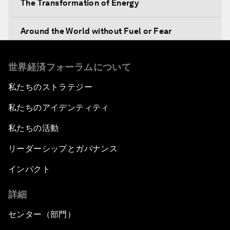
The Transformation of Energy
Around the World without Fuel or Fear
Preventing Future Shocks
世界経済フォーラムについて
私たちのストラテジー
A New Climate for Doing Business
私たちのアイデンティティ
The Digital Transformation of Industries
私たちの活動
Issue Briefing: Diversity Barriers in Emerging
リーダーシップとガバナンス
Markets
インパクト
Hoping for Prosperity: Reflections on Flight
詳細
and Migration to Europe
センター（部門）
The Promise of Progress