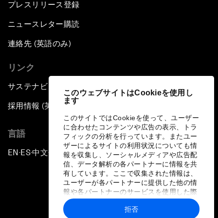
プレスリリース登録
Creating 75 Million Entrepreneurs: Is this
ニュースレター購読
Possible?
連絡先 (英語のみ)
The Canadian Opportunity
リンク
The Humanitarian Imperative: A Global,
サステナビリティへの取り組み
Regional and Industry Response
このウェブサイトはCookieを使用し
ます
採用情報 (英語のみ)
What If: You Are Still Alive in 2100?
このサイトではCookieを使って、ユーザー
に合わせたコンテンツや広告の表示、トラ
言語
フィックの分析を行っています。またユー
Issue Briefing: South Africa’s Economic
ザーによるサイトの利用状況についても情
EN
ES
中文
日本語
▪
▪
▪
Outlook
報を収集し、ソーシャルメディアや広告配
信、データ解析の各パートナーに情報を共
有しています。ここで収集された情報は、
India and the World
ユーザーが各パートナーに提供した他の情
報や各パートナーのサービスを使用した際
に収集された情報と組み合わされ、各パー
The Transformation of Finance
拒否
トナーによって使用されることがありま
プライバシーポリシーと利用規約