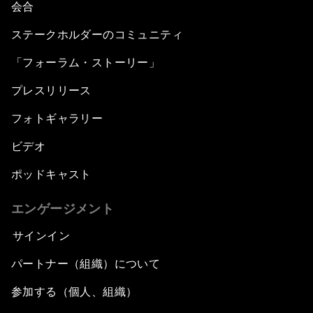
会合
The State of Artificial Intelligence
ステークホルダーのコミュニティ
「フォーラム・ストーリー」
Making Music across Borders with Yo-Yo Ma
プレスリリース
An Insight, An Idea with Yao Chen
フォトギャラリー
Next Steps for Iran and the World
ビデオ
ポッドキャスト
China's Business Context
エンゲージメント
A World without Work?
サインイン
The Future of Made in China
パートナー（組織）について
参加する（個人、組織）
The Growth Illusion