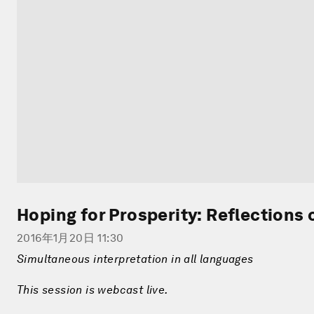
Hoping for Prosperity: Reflections 
2016年1月20日 11:30
Simultaneous interpretation in all languages
This session is webcast live.