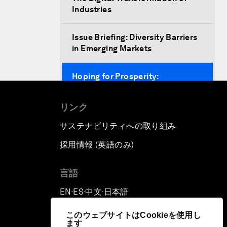
Industries
Issue Briefing: Diversity Barriers
in Emerging Markets
Hoping for Prosperity:
Reflections on Flight and
Migration to Europe
リンク
サステナビリティへの取り組み
The Promise of Progress
採用情報 (英語のみ)
て
The State of Artificial
Intelligence
言語
EN
ES
中文
日本語
Making Music across Borders
▪
▪
▪
with Yo-Yo Ma
このウェブサイトはCookieを使用し
ます