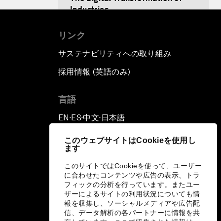
Industries
リンク
Issue Briefing: Diversity Barriers
in Emerging Markets
サステナビリティへの取り組み
採用情報 (英語のみ)
て
Hoping for Prosperity:
Reflections on Flight and
Migration to Europe
言語
EN
ES
中文
日本語
▪
▪
▪
The Promise of Progress
このウェブサイトはCookieを使用し
ます
The State of Artificial
Intelligence
このサイトではCookieを使って、ユーザー
に合わせたコンテンツや広告の表示、トラ
フィックの分析を行っています。またユー
Making Music across Borders
ザーによるサイトの利用状況についても情
with Yo-Yo Ma
報を収集し、ソーシャルメディアや広告配
信、データ解析の各パートナーに情報を共