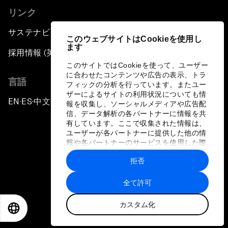
リンク
The Future of Ukraine
サステナビリティへの取り組み
このウェブサイトはCookieを使用し
ます
Turkey's Vision for the G20
採用情報 (英語のみ)
このサイトではCookieを使って、ユーザー
に合わせたコンテンツや広告の表示、トラ
The End of Antibiotics
言語
フィックの分析を行っています。またユー
ザーによるサイトの利用状況についても情
EN
ES
中文
日本語
▪
▪
▪
Achieving Africa’s Growth Agenda
報を収集し、ソーシャルメディアや広告配
信、データ解析の各パートナーに情報を共
有しています。ここで収集された情報は、
Forum Debate: Global Financial Stability
ユーザーが各パートナーに提供した他の情
報や各パートナーのサービスを使用した際
に収集された情報と組み合わされ、各パー
The Latin America Context
拒否
トナーによって使用されることがありま
プライバシーポリシーと利用規約
す。
全て許可
Welcoming Remarks and Special Address
サイトマップ
カスタム化
©
2026
世界経済フォーラム
EN
ES
中文
日本語
The Global Impact of China’s Economic
Transformation