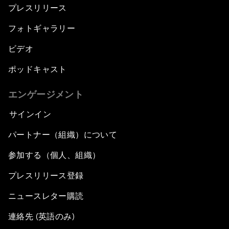
プレスリリース
An Insight, An Idea with Queen Rania
フォトギャラリー
ビデオ
Religion: A Pretext for Conflict?
ポッドキャスト
An Insight, An Idea with Andrea Bocelli
エンゲージメント
The End of Blindness
サインイン
パートナー（組織）について
The Geo-Economics of Energy
参加する（個人、組織）
China’s Impact as a Global Investor
プレスリリース登録
Forum Debate: Leadership in Crisis
ニュースレター購読
連絡先 (英語のみ)
Global Health Security