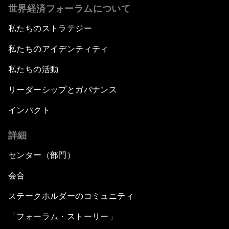
What's Next? A Climate for Action
世界経済フォーラムについて
私たちのストラテジー
An Insight, An Idea with Martin Wolf
私たちのアイデンティティ
Inclusive Growth in the Digital Age
私たちの活動
Closing the Infrastructure Gap
リーダーシップとガバナンス
インパクト
The New Banking Context
詳細
Forum Debate: The Price of Instability
センター（部門）
Transformational Leadership
会合
ステークホルダーのコミュニティ
Transformational Leadership
「フォーラム・ストーリー」
Volatility as the New Normal