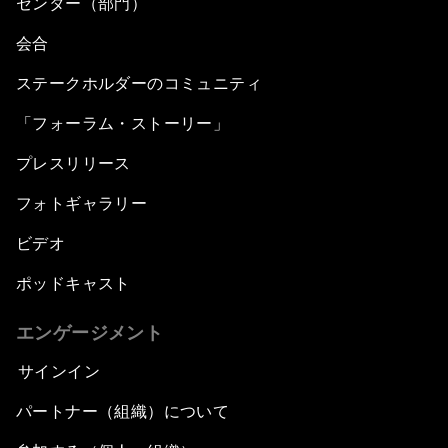
センター（部門）
Transformational Leadership
会合
ステークホルダーのコミュニティ
Transformational Leadership
「フォーラム・ストーリー」
Volatility as the New Normal
プレスリリース
An Insight, An Idea with Queen Rania
フォトギャラリー
ビデオ
Religion: A Pretext for Conflict?
ポッドキャスト
An Insight, An Idea with Andrea Bocelli
エンゲージメント
The End of Blindness
サインイン
パートナー（組織）について
The Geo-Economics of Energy