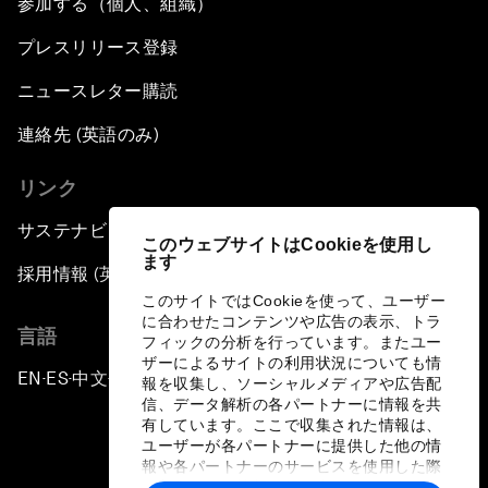
参加する（個人、組織）
China’s Impact as a Global Investor
プレスリリース登録
Forum Debate: Leadership in Crisis
ニュースレター購読
連絡先 (英語のみ)
Global Health Security
リンク
The Future of Ukraine
サステナビリティへの取り組み
このウェブサイトはCookieを使用し
ます
Turkey's Vision for the G20
採用情報 (英語のみ)
このサイトではCookieを使って、ユーザー
に合わせたコンテンツや広告の表示、トラ
The End of Antibiotics
言語
フィックの分析を行っています。またユー
ザーによるサイトの利用状況についても情
EN
ES
中文
日本語
▪
▪
▪
Achieving Africa’s Growth Agenda
報を収集し、ソーシャルメディアや広告配
信、データ解析の各パートナーに情報を共
有しています。ここで収集された情報は、
Forum Debate: Global Financial Stability
ユーザーが各パートナーに提供した他の情
報や各パートナーのサービスを使用した際
に収集された情報と組み合わされ、各パー