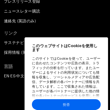
プレスリリース登録
Forum Debate: Leadership in Crisis
ニュースレター購読
連絡先 (英語のみ)
Global Health Security
リンク
The Future of Ukraine
サステナビリティへの取り組み
このウェブサイトはCookieを使用し
ます
Turkey's Vision for the G20
採用情報 (英語のみ)
このサイトではCookieを使って、ユーザー
に合わせたコンテンツや広告の表示、トラ
The End of Antibiotics
言語
フィックの分析を行っています。またユー
ザーによるサイトの利用状況についても情
EN
ES
中文
日本語
▪
▪
▪
Achieving Africa’s Growth Agenda
報を収集し、ソーシャルメディアや広告配
信、データ解析の各パートナーに情報を共
有しています。ここで収集された情報は、
Forum Debate: Global Financial Stability
ユーザーが各パートナーに提供した他の情
報や各パートナーのサービスを使用した際
に収集された情報と組み合わされ、各パー
The Latin America Context
拒否
トナーによって使用されることがありま
プライバシーポリシーと利用規約
す。