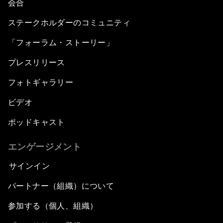
会合
ステークホルダーのコミュニティ
Transformational Leadership
「フォーラム・ストーリー」
Volatility as the New Normal
プレスリリース
An Insight, An Idea with Queen Rania
フォトギャラリー
ビデオ
Religion: A Pretext for Conflict?
ポッドキャスト
An Insight, An Idea with Andrea Bocelli
エンゲージメント
The End of Blindness
サインイン
パートナー（組織）について
The Geo-Economics of Energy
参加する（個人、組織）
China’s Impact as a Global Investor