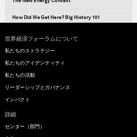
The New Energy Context
How Did We Get Here? Big History 101
What's Next? A Climate for Action
世界経済フォーラムについて
私たちのストラテジー
An Insight, An Idea with Martin Wolf
私たちのアイデンティティ
Inclusive Growth in the Digital Age
私たちの活動
Closing the Infrastructure Gap
リーダーシップとガバナンス
インパクト
The New Banking Context
詳細
Forum Debate: The Price of Instability
センター（部門）
Transformational Leadership