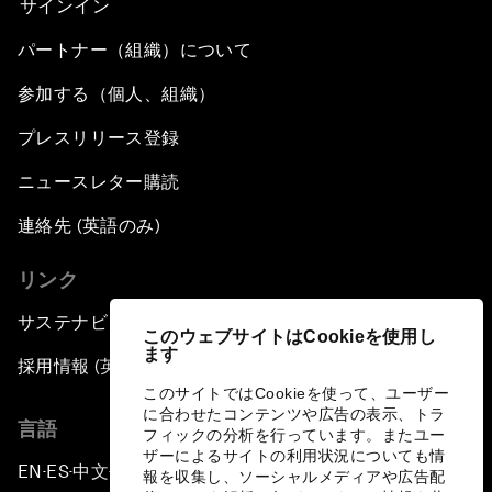
サインイン
パートナー（組織）について
The Geo-Economics of Energy
参加する（個人、組織）
China’s Impact as a Global Investor
プレスリリース登録
Forum Debate: Leadership in Crisis
ニュースレター購読
連絡先 (英語のみ)
Global Health Security
リンク
The Future of Ukraine
サステナビリティへの取り組み
このウェブサイトはCookieを使用し
ます
Turkey's Vision for the G20
採用情報 (英語のみ)
このサイトではCookieを使って、ユーザー
に合わせたコンテンツや広告の表示、トラ
The End of Antibiotics
言語
フィックの分析を行っています。またユー
ザーによるサイトの利用状況についても情
EN
ES
中文
日本語
▪
▪
▪
Achieving Africa’s Growth Agenda
報を収集し、ソーシャルメディアや広告配