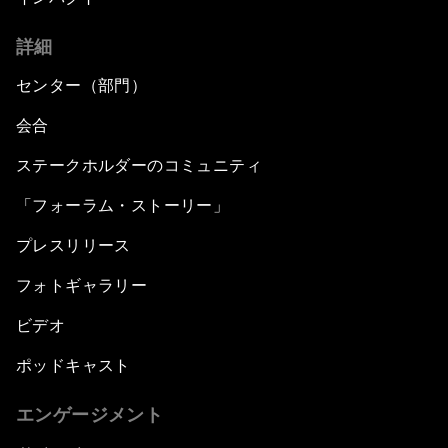
The New Banking Context
詳細
Forum Debate: The Price of Instability
センター（部門）
Transformational Leadership
会合
ステークホルダーのコミュニティ
Transformational Leadership
「フォーラム・ストーリー」
Volatility as the New Normal
プレスリリース
An Insight, An Idea with Queen Rania
フォトギャラリー
ビデオ
Religion: A Pretext for Conflict?
ポッドキャスト
An Insight, An Idea with Andrea Bocelli
エンゲージメント
The End of Blindness