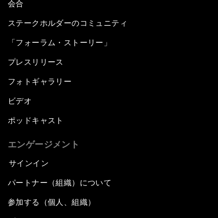
会合
ステークホルダーのコミュニティ
Transformational Leadership
「フォーラム・ストーリー」
Volatility as the New Normal
プレスリリース
An Insight, An Idea with Queen Rania
フォトギャラリー
ビデオ
Religion: A Pretext for Conflict?
ポッドキャスト
An Insight, An Idea with Andrea Bocelli
エンゲージメント
The End of Blindness
サインイン
パートナー（組織）について
The Geo-Economics of Energy
参加する（個人、組織）
China’s Impact as a Global Investor