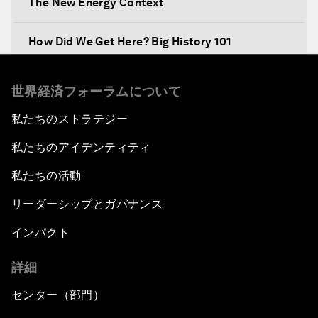
The New Energy Context
How Did We Get Here? Big History 101
What's Next? A Climate for Action
世界経済フォーラムについて
私たちのストラテジー
An Insight, An Idea with Martin Wolf
私たちのアイデンティティ
Inclusive Growth in the Digital Age
私たちの活動
Closing the Infrastructure Gap
リーダーシップとガバナンス
インパクト
The New Banking Context
詳細
Forum Debate: The Price of Instability
センター（部門）
Transformational Leadership