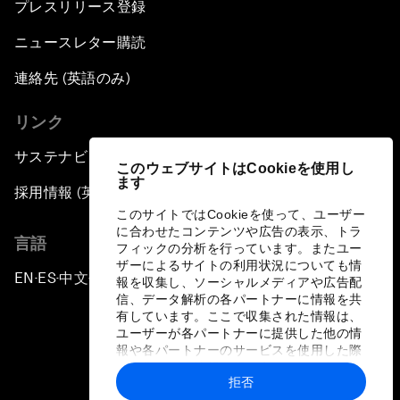
プレスリリース登録
Forum Debate: Leadership in Crisis
ニュースレター購読
連絡先 (英語のみ)
Global Health Security
リンク
The Future of Ukraine
サステナビリティへの取り組み
このウェブサイトはCookieを使用し
ます
Turkey's Vision for the G20
採用情報 (英語のみ)
このサイトではCookieを使って、ユーザー
に合わせたコンテンツや広告の表示、トラ
The End of Antibiotics
言語
フィックの分析を行っています。またユー
ザーによるサイトの利用状況についても情
EN
ES
中文
日本語
▪
▪
▪
Achieving Africa’s Growth Agenda
報を収集し、ソーシャルメディアや広告配
信、データ解析の各パートナーに情報を共
有しています。ここで収集された情報は、
Forum Debate: Global Financial Stability
ユーザーが各パートナーに提供した他の情
報や各パートナーのサービスを使用した際
に収集された情報と組み合わされ、各パー
The Latin America Context
拒否
トナーによって使用されることがありま
プライバシーポリシーと利用規約