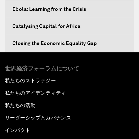
Ebola: Learning from the Crisis
Catalysing Capital for Africa
Closing the Economic Equality Gap
The Future of Trade
世界経済フォーラムについて
Meeting the Development Challenge
私たちのストラテジー
私たちのアイデンティティ
Meeting the Food Challenge
私たちの活動
Migration Inside and Outside Africa
リーダーシップとガバナンス
Silencing the Gun
インパクト