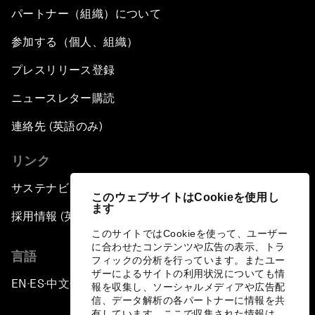
パートナー（組織）について
参加する（個人、組織）
プレスリリース登録
ニュースレター購読
連絡先 (英語のみ)
リンク
サステナビリティへの取り組み
このウェブサイトはCookieを使用し
ます
採用情報 (英語のみ)
このサイトではCookieを使って、ユーザー
に合わせたコンテンツや広告の表示、トラ
言語
フィックの分析を行っています。またユー
ザーによるサイトの利用状況についても情
EN
ES
中文
日本語
▪
▪
▪
報を収集し、ソーシャルメディアや広告配
信、データ解析の各パートナーに情報を共
有しています。ここで収集された情報は、