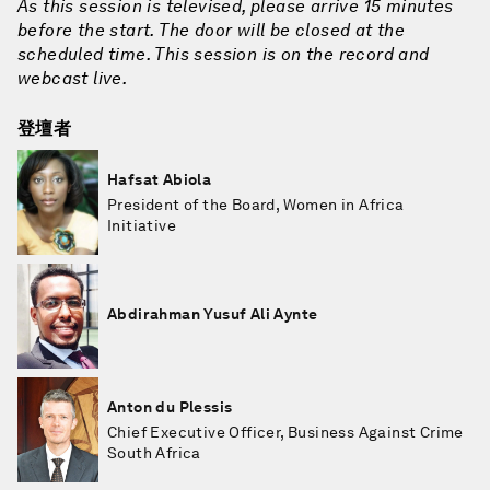
As this session is televised, please arrive 15 minutes
before the start. The door will be closed at the
scheduled time. This session is on the record and
webcast live.
登壇者
Hafsat Abiola
President of the Board, Women in Africa
Initiative
Abdirahman Yusuf Ali Aynte
Anton du Plessis
Chief Executive Officer, Business Against Crime
South Africa