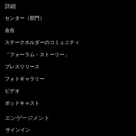
詳細
Meeting the Infrastructure Challenge
センター（部門）
Powering Africa
会合
Future of Technology
ステークホルダーのコミュニティ
「フォーラム・ストーリー」
Africa Economic Outlook
プレスリリース
Closing Remarks
フォトギャラリー
ビデオ
ポッドキャスト
エンゲージメント
サインイン