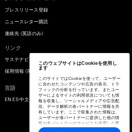
プレスリリース登録
ニュースレター購読
連絡先 (英語のみ)
リンク
サステナビリティへの取り組み
このウェブサイトはCookieを使用し
ます
採用情報 (英語のみ)
このサイトではCookieを使って、ユーザー
に合わせたコンテンツや広告の表示、トラ
言語
フィックの分析を行っています。またユー
ザーによるサイトの利用状況についても情
EN
ES
中文
日本語
▪
▪
▪
報を収集し、ソーシャルメディアや広告配
信、データ解析の各パートナーに情報を共
有しています。ここで収集された情報は、
ユーザーが各パートナーに提供した他の情
報や各パートナーのサービスを使用した際
に収集された情報と組み合わされ、各パー