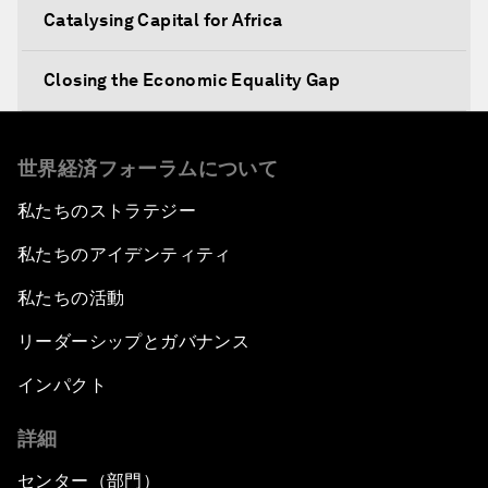
Catalysing Capital for Africa
Closing the Economic Equality Gap
The Future of Trade
世界経済フォーラムについて
Meeting the Development Challenge
私たちのストラテジー
私たちのアイデンティティ
Meeting the Food Challenge
私たちの活動
Migration Inside and Outside Africa
リーダーシップとガバナンス
Silencing the Gun
インパクト
詳細
Meeting the Infrastructure Challenge
センター（部門）