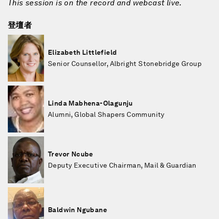
This session is on the record and webcast live.
登壇者
Elizabeth Littlefield
Senior Counsellor, Albright Stonebridge Group
Linda Mabhena-Olagunju
Alumni, Global Shapers Community
Trevor Ncube
Deputy Executive Chairman, Mail & Guardian
Baldwin Ngubane