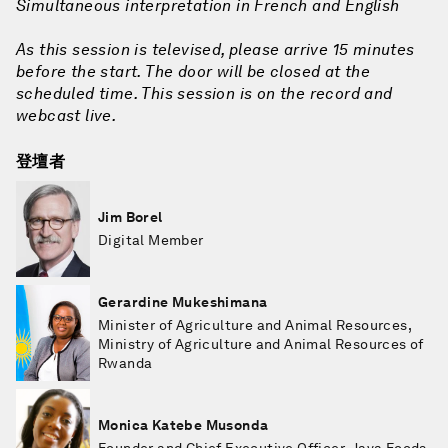
Simultaneous interpretation in French and English
As this session is televised, please arrive 15 minutes
before the start. The door will be closed at the
scheduled time. This session is on the record and
webcast live.
登壇者
Jim Borel
Digital Member
Gerardine Mukeshimana
Minister of Agriculture and Animal Resources,
Ministry of Agriculture and Animal Resources of
Rwanda
Monica Katebe Musonda