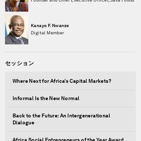
Founder and Chief Executive Officer, Java Foods
Kanayo F. Nwanze
Digital Member
セッション
Where Next for Africa’s Capital Markets?
Informal Is the New Normal
Back to the Future: An Intergenerational
Dialogue
Africa Social Entrepreneurs of the Year Award