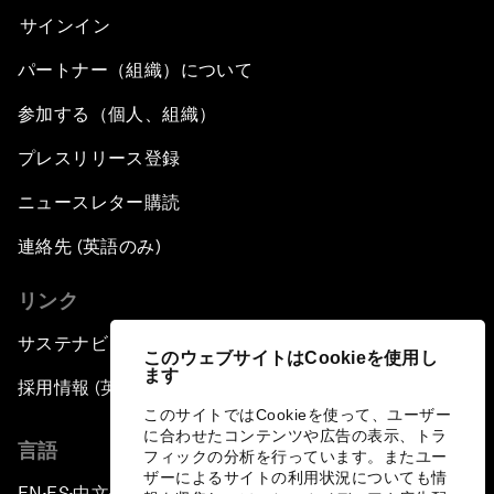
サインイン
パートナー（組織）について
参加する（個人、組織）
プレスリリース登録
ニュースレター購読
連絡先 (英語のみ)
リンク
サステナビリティへの取り組み
このウェブサイトはCookieを使用し
ます
採用情報 (英語のみ)
このサイトではCookieを使って、ユーザー
に合わせたコンテンツや広告の表示、トラ
言語
フィックの分析を行っています。またユー
ザーによるサイトの利用状況についても情
EN
ES
中文
日本語
▪
▪
▪