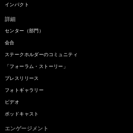
Silencing the Gun
インパクト
詳細
Meeting the Infrastructure Challenge
センター（部門）
Powering Africa
会合
Future of Technology
ステークホルダーのコミュニティ
「フォーラム・ストーリー」
Africa Economic Outlook
プレスリリース
Closing Remarks
フォトギャラリー
ビデオ
ポッドキャスト
エンゲージメント