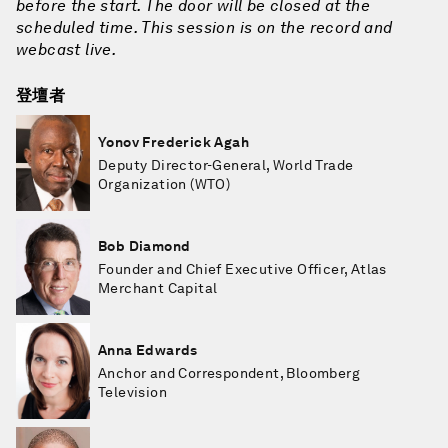
before the start. The door will be closed at the
scheduled time. This session is on the record and
webcast live.
登壇者
Yonov Frederick Agah
Deputy Director-General, World Trade
Organization (WTO)
Bob Diamond
Founder and Chief Executive Officer, Atlas
Merchant Capital
Anna Edwards
Anchor and Correspondent, Bloomberg
Television