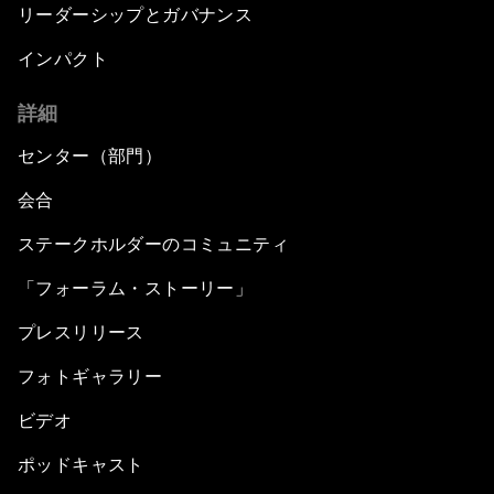
リーダーシップとガバナンス
Silencing the Gun
インパクト
詳細
Meeting the Infrastructure Challenge
センター（部門）
Powering Africa
会合
Future of Technology
ステークホルダーのコミュニティ
「フォーラム・ストーリー」
Africa Economic Outlook
プレスリリース
Closing Remarks
フォトギャラリー
ビデオ
ポッドキャスト