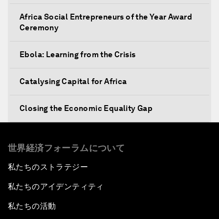
Africa Social Entrepreneurs of the Year Award
Ceremony
Ebola: Learning from the Crisis
Catalysing Capital for Africa
Closing the Economic Equality Gap
The Future of Trade
世界経済フォーラムについて
Meeting the Development Challenge
私たちのストラテジー
私たちのアイデンティティ
Meeting the Food Challenge
私たちの活動
Migration Inside and Outside Africa