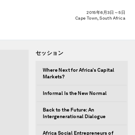
2015年6月3日～5日
Cape Town, South Africa
セッション
Where Next for Africa’s Capital
Markets?
Informal Is the New Normal
Back to the Future: An
Intergenerational Dialogue
Africa Social Entrepreneurs of