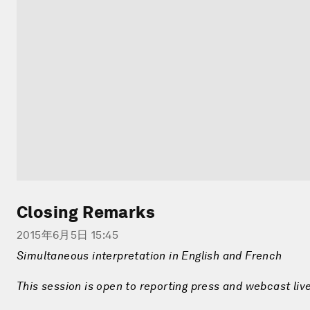
Closing Remarks
2015年6月5日 15:45
Simultaneous interpretation in English and French
This session is open to reporting press and webcast live