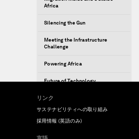
Africa
Silencing the Gun
Meeting the Infrastructure
Challenge
Powering Africa
Future of Technology
リンク
Africa Economic Outlook
サステナビリティへの取り組み
Closing Remarks
採用情報 (英語のみ)
て
言語