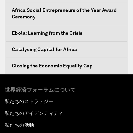
Africa Social Entrepreneurs of the Year Award
Ceremony
Ebola: Learning from the Crisis
Catalysing Capital for Africa
Closing the Economic Equality Gap
The Future of Trade
世界経済フォーラムについて
Meeting the Development Challenge
私たちのストラテジー
私たちのアイデンティティ
Meeting the Food Challenge
私たちの活動
Migration Inside and Outside Africa