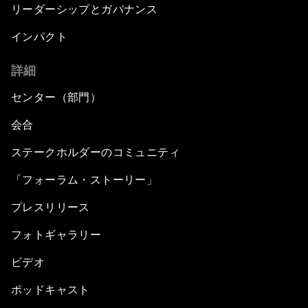
リーダーシップとガバナンス
Silencing the Gun
インパクト
詳細
Meeting the Infrastructure Challenge
センター（部門）
Powering Africa
会合
Future of Technology
ステークホルダーのコミュニティ
「フォーラム・ストーリー」
Africa Economic Outlook
プレスリリース
Closing Remarks
フォトギャラリー
ビデオ
ポッドキャスト