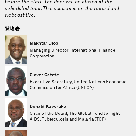
before the start. The door will be closed at the
scheduled time. This session is on the record and
webcast live.
登壇者
Makhtar Diop
Managing Director, International Finance
Corporation
Claver Gatete
Executive Secretary, United Nations Economic
Commission for Africa (UNECA)
Donald Kaberuka
Chair of the Board, The Global Fund to Fight
AIDS, Tuberculosis and Malaria (TGF)